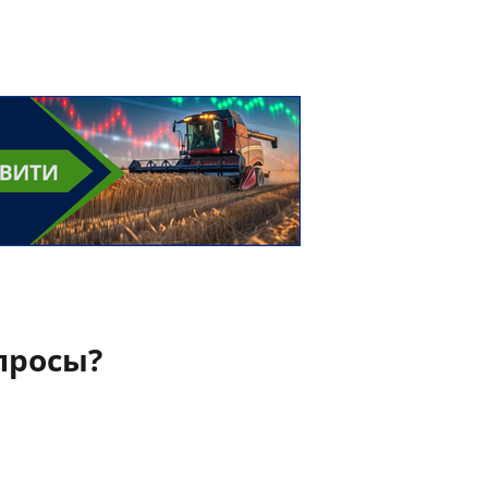
просы?