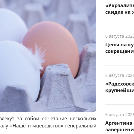
«Укрзализн
скидке на 
6 августа 202
Цены на ку
сокращени
6 августа 202
«Радеховс
крупнейши
6 августа 202
влекут за собой сочетание нескольких
Аргентина 
налу «Наше птицеводство» генеральный
завершени