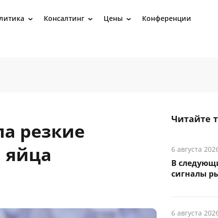
литика
Консалтинг
Цены
Конференции
›
›
›
Читайте 
ла резкие
а яйца
6 августа 202
В следующ
сигналы р
6 августа 202