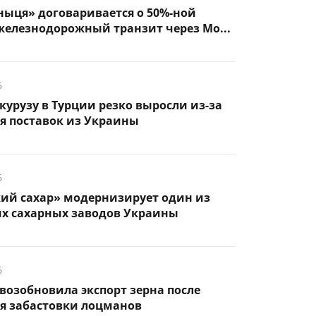
ыця» договаривается о 50%-ной
железнодорожный транзит через Мо...
6
курузу в Турции резко выросли из-за
я поставок из Украины
6
кий сахар» модернизирует один из
х сахарных заводов Украины
6
возобновила экспорт зерна после
я забастовки лоцманов