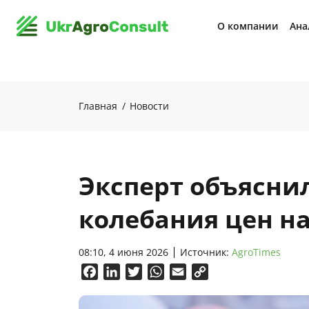
О компании
Ана
Главная
Новости
Эксперт объясни
колебания цен н
08:10, 4 июня 2026
Источник:
AgroTimes
Facebook
LinkedIn
Twitter
WhatsApp
Email
Copy
Link