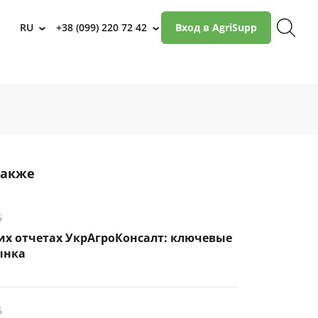
RU
+38 (099) 220 72 42
Вход в AgriSupp
›
›
также
6
их отчетах УкрАгроКонсалт: ключевые
ынка
6