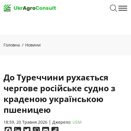
Головна
Новини
До Туреччини рухається
чергове російське судно з
краденою українською
пшеницею
18:59, 20 Травня 2026
Джерело:
USM
Facebook
LinkedIn
Twitter
WhatsApp
Email
Copy