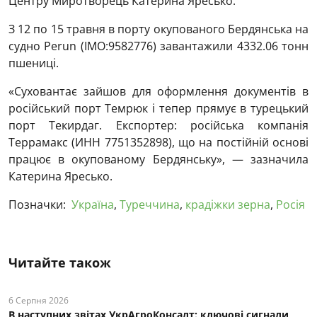
Центру Миротворець Катерина Яресько.
З 12 по 15 травня в порту окупованого Бердянська на
судно Perun (IMO:9582776) завантажили 4332.06 тонн
пшениці.
«Суховантає зайшов для оформлення документів в
російський порт Темрюк і тепер прямує в турецький
порт Текирдаг. Експортер: російська компанія
Террамакс (ИНН 7751352898), що на постійній основі
працює в окупованому Бердянську», — зазначила
Катерина Яресько.
Позначки:
Україна
,
Туреччина
,
крадіжки зерна
,
Росія
Читайте також
6 Серпня 2026
В наступних звітах УкрАгроКонсалт: ключові cигнали