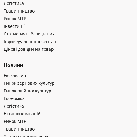
Логістика
Тваринництво
Ринок МТР
Інвестиції
Статистичні бази даних
Індивідуальні презентації
Цінові довідки на товар
Новини
Ексклюзив
Ринок зернових культур
Ринок олійних культур
Економіка
Логістика
Новини компаній
Ринок МТР
Тваринництво
Харчова промисловість