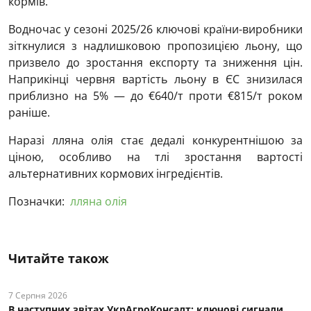
кормів.
Водночас у сезоні 2025/26 ключові країни-виробники
зіткнулися з надлишковою пропозицією льону, що
призвело до зростання експорту та зниження цін.
Наприкінці червня вартість льону в ЄС знизилася
приблизно на 5% — до €640/т проти €815/т роком
раніше.
Наразі лляна олія стає дедалі конкурентнішою за
ціною, особливо на тлі зростання вартості
альтернативних кормових інгредієнтів.
Позначки:
лляна олія
Читайте також
7 Серпня 2026
В наступних звітах УкрАгроКонсалт: ключові cигнали