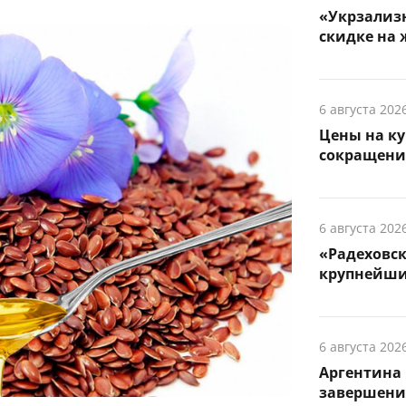
«Укрзализн
скидке на 
6 августа 202
Цены на ку
сокращени
6 августа 202
«Радеховс
крупнейши
6 августа 202
Аргентина 
завершени