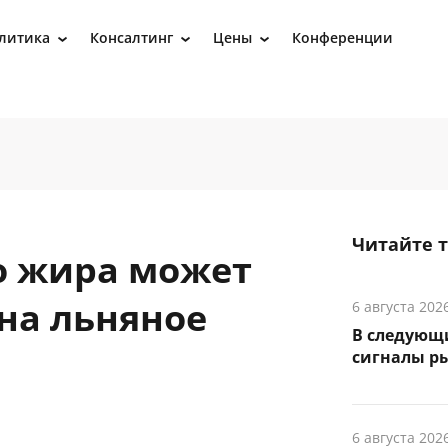
литика
Консалтинг
Цены
Конференции
›
›
›
Читайте 
о жира может
на льняное
6 августа 202
В следующ
сигналы р
6 августа 202