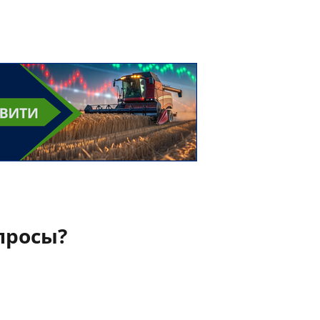
просы?