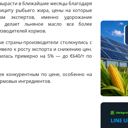
вырасти в ближайшие месяцы благодаря
фициту рыбьего жира, цены на которые
ам экспертов, именно удорожание
в делает льняное масло все более
изводителей кормов.
ые страны-производители столкнулись с
вело к росту экспорта и снижению цен.
зилась примерно на 5% — до €640/т по
ее конкурентным по цене, особенно на
ормовых ингредиентов.