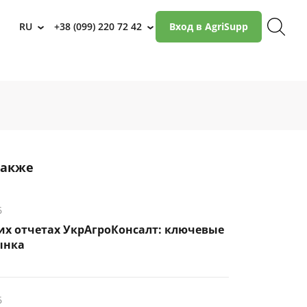
RU
+38 (099) 220 72 42
Вход в AgriSupp
›
›
также
6
их отчетах УкрАгроКонсалт: ключевые
ынка
6