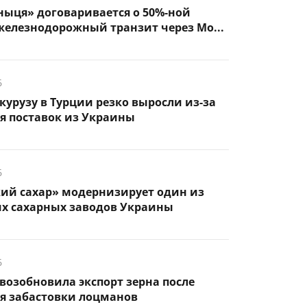
ыця» договаривается о 50%-ной
железнодорожный транзит через Мо...
6
курузу в Турции резко выросли из-за
я поставок из Украины
6
кий сахар» модернизирует один из
х сахарных заводов Украины
6
возобновила экспорт зерна после
я забастовки лоцманов