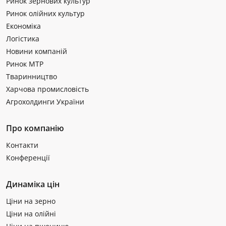
Ринок зернових культур
Ринок олійних культур
Економіка
Логістика
Новини компаній
Ринок МТР
Тваринництво
Харчова промисловість
Агрохолдинги України
Про компанію
Контакти
Конференції
Динаміка цін
Ціни на зерно
Ціни на олійні