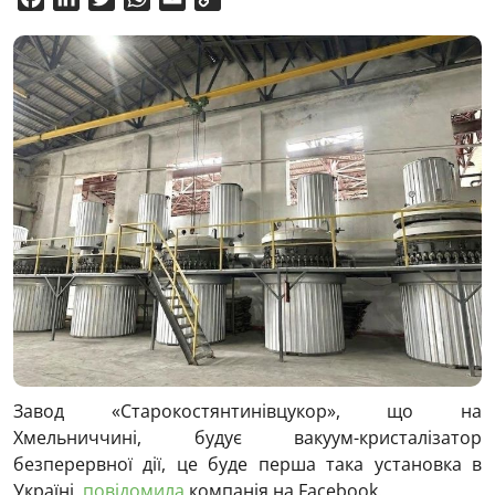
Link
Завод «Старокостянтинівцукор», що на
Хмельниччині, будує вакуум-кристалізатор
безперервної дії, це буде перша така установка в
Україні,
повідомила
компанія на Facebook.