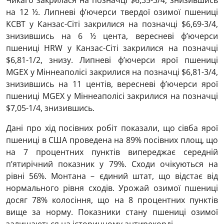
Чикаго закрилася на позначці $6,35-3/4, знизившись
на 12 ½. Липневі ф’ючерси твердої озимої пшениці
KCBT у Канзас-Сіті закрилися на позначці $6,69-3/4,
знизившись на 6 ½ цента, вересневі ф’ючерси
пшениці HRW у Канзас-Сіті закрилися на позначці
$6,81-1/2, знизу. Липневі ф’ючерси ярої пшениці
MGEХ у Міннеаполісі закрилися на позначці $6,81-3/4,
знизившись на 11 центів, вересневі ф’ючерси ярої
пшениці MGEХ у Міннеаполісі закрилися на позначці
$7,05-1/4, знизившись.
Дані про хід посівних робіт показали, що сівба ярої
пшениці в США проведена на 89% посівних площ, що
на 7 процентних пунктів випереджає середній
п’ятирічний показник у 79%. Сходи очікуються на
рівні 56%. Монтана – єдиний штат, що відстає від
нормального рівня сходів. Урожай озимої пшениці
досяг 78% колосіння, що на 8 процентних пунктів
вище за норму. Показники стану пшениці озимої