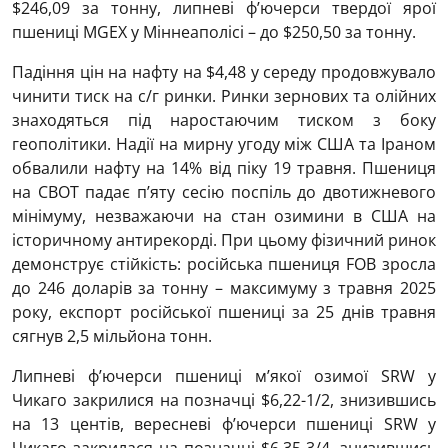
$246,09 за тонну, липневі ф’ючерси твердої ярої
пшениці MGEХ у Міннеаполісі – до $250,50 за тонну.
Падіння цін на нафту на $4,48 у середу продовжувало
чинити тиск на с/г ринки. Ринки зернових та олійних
знаходяться під наростаючим тиском з боку
геополітики. Надії на мирну угоду між США та Іраном
обвалили нафту на 14% від піку 19 травня. Пшениця
на CBOT падає п’яту сесію поспіль до двотижневого
мінімуму, незважаючи на стан озимини в США на
історичному антирекорді. При цьому фізичний ринок
демонструє стійкість: російська пшениця FOB зросла
до 246 доларів за тонну – максимуму з травня 2025
року, експорт російської пшениці за 25 днів травня
сягнув 2,5 мільйона тонн.
Липневі ф’ючерси пшениці м’якої озимої SRW у
Чикаго закрилися на позначці $6,22-1/2, знизившись
на 13 центів, вересневі ф’ючерси пшениці SRW у