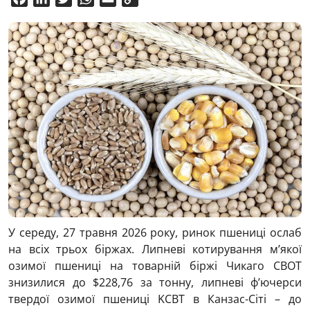
Link
У середу, 27 травня 2026 року, ринок пшениці ослаб
на всіх трьох біржах. Липневі котирування м’якої
озимої пшениці на товарній біржі Чикаго CBOT
знизилися до $228,76 за тонну, липневі ф’ючерси
твердої озимої пшениці KCBT в Канзас-Сіті – до