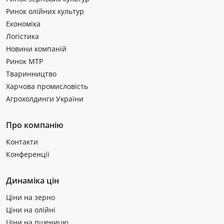
Ринок олійних культур
Економіка
Логістика
Новини компаній
Ринок МТР
Тваринництво
Харчова промисловість
Агрохолдинги України
Про компанію
Контакти
Конференції
Динаміка цін
Ціни на зерно
Ціни на олійні
Ціни на пшеницю