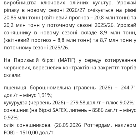
виробництва ключових олійних культур. Урожай
ріпаку в новому сезоні 2026/27 очікується на рівні
20,85 млн тонн (квітневий прогноз – 20,8 млн тонн) та
20,2 млн тонн у поточному сезоні 2025/26. Урожай
соняшнику в новому сезоні складе 8,9 млн тонн,
(квітневий прогноз – 8,8 млн тонн) та 8,7 млн ​​тонн у
поточному сезоні 2025/26.
На Паризькій біржі (МАTIF) у середу котирування
червневих, вересневих контрактів на закриття торгів
склали:
пшениця борошномельна (травень 2026) – 244,71
дол./т – мінус 1,91%;
кукурудза (червень 2026) – 279,58 дол./т – плюс 9,02%;
соняшник (на біржі SAFEX, липень – 8586 zar./т – мінус
0,92%;
олія соняшникова. (26.05.2026 Роттердам, наливом
FOB) – 1510,00 дол./т.