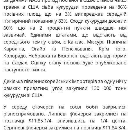
За даними NASS про хід посівної в США, станом на 25
травня в США сівба кукурудзи проведена на 86%
посівних площ, що на 3% випереджає середній
п’ятирічний показник у 83%. Сходи кукурудзи досягли
60%, що на 2 процентні пункти швидше, ніж
зазвичай. Єдиними штатами, що відстають від
середнього темпу сівби, є Канзас, Міссурі, Північна
Кароліна, Огайо та Пенсільванія. Крім того,
Колорадо, Небраска та Вісконсін відстають від норми
на сходах. Оцінку стану посівів буде опубліковано
наступного тижня.
Декілька південнокорейських імпортерів за одну ніч у
рамках приватних угод закупили 130 000 тонн
кукурудзи зі США.
У середу ф’ючерси на соєві боби закрилися
різноспрямовано. Липневі ф’ючерси закрилися на
позначці $11,85-1/4, знизившись на 1/4 цента.
Серпневі ф’ючерси закрилися на позначці $11,84-3/4,