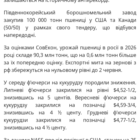
залишаються на історичному антирекорді.
Південнокорейський борошномельний завод
закупив 100 000 тонн пшениці у США та Канади
(50/50) у рамках свого тендеру, що відбувся
напередодні.
За оцінками СовЕкон, урожай пшениці в росії в 2026
році складе 90,3 млн тонн, що на 0,6 млн тонн більше
за їх попередню оцінку. Експортні мита на зернові з
рф збережуться на нульовому рівні до 2 червня.
У середу ф’ючерси на кукурудзу породили зниження.
Липневі ф’ючерси закрилися на рівні $4,52-1/2,
знизившись на 5 центів. Вересневі ф’ючерси на
кукурудзу закрилися на позначці $4,59-3/4,
знизившись на 4 ½ центу. Грудневі ф’ючерси
кукурудзи закрилися на позначці $4,77-1/2,
знизившись на 4 ½ центу.