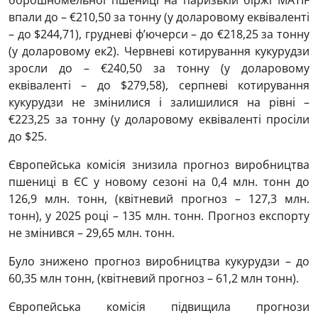
борошномельної пшениці на паризькій біржі MATIF
впали до – €210,50 за тонну (у доларовому еквіваленті
– до $244,71), грудневі ф’ючерси – до €218,25 за тонну
(у доларовому ек2). Червневі котирування кукурудзи
зросли до – €240,50 за тонну (у доларовому
еквіваленті – до $279,58), серпневі котирування
кукурудзи не змінилися і залишилися на рівні –
€223,25 за тонну (у доларовому еквіваленті просіли
до $25.
Європейська комісія знизила прогноз виробництва
пшениці в ЄС у новому сезоні на 0,4 млн. тонн до
126,9 млн. тонн, (квітневий прогноз – 127,3 млн.
тонн), у 2025 році – 135 млн. тонн. Прогноз експорту
не змінився – 29,65 млн. тонн.
Було знижено прогноз виробництва кукурудзи – до
60,35 млн тонн, (квітневий прогноз – 61,2 млн тонн).
Європейська комісія підвищила прогнози