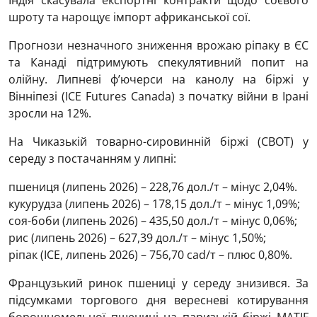
Індія скасувала експортні контракти щодо соєвого
шроту та нарощує імпорт африканської сої.
Прогнози незначного зниження врожаю ріпаку в ЄС
та Канаді підтримують спекулятивний попит на
олійну. Липневі ф’ючерси на канолу на біржі у
Вінніпезі (ICE Futures Canada) з початку війни в Ірані
зросли на 12%.
На Чиказькій товарно-сировинній біржі (CBOT) у
середу з постачанням у липні:
пшениця (липень 2026) – 228,76 дол./т – мінус 2,04%.
кукурудза (липень 2026) – 178,15 дол./т – мінус 1,09%;
соя-боби (липень 2026) – 435,50 дол./т – мінус 0,06%;
рис (липень 2026) – 627,39 дол./т – мінус 1,50%;
ріпак (ICE, липень 2026) – 756,70 cad/т – плюс 0,80%.
Французький ринок пшениці у середу знизився. За
підсумками торгового дня вересневі котирування