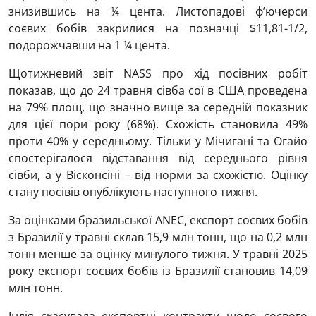
знизившись на ¼ цента. Листопадові ф’ючерси
соєвих бобів закрилися на позначці $11,81-1/2,
подорожчавши на 1 ¼ цента.
Щотижневий звіт NASS про хід посівних робіт
показав, що до 24 травня сівба сої в США проведена
на 79% площ, що значно вище за середній показник
для цієї пори року (68%). Схожість становила 49%
проти 40% у середньому. Тільки у Мічигані та Огайо
спостерігалося відставання від середнього рівня
сівби, а у Вісконсіні – від норми за схожістю. Оцінку
стану посівів опублікують наступного тижня.
За оцінками бразильської ANEC, експорт соєвих бобів
з Бразилії у травні склав 15,9 млн тонн, що на 0,2 млн
тонн менше за оцінку минулого тижня. У травні 2025
року експорт соєвих бобів із Бразилії становив 14,09
млн тонн.