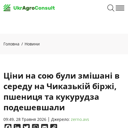
Головна
Новини
Ціни на сою були змішані в
середу на Чиказькій біржі,
пшениця та кукурудза
подешевшали
09:49, 28 Травня 2026
Джерело:
zerno.avs
Facebook
LinkedIn
Twitter
WhatsApp
Email
Copy