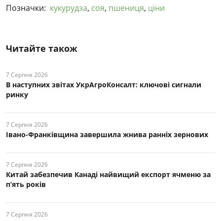
Позначки:
кукурудза
,
соя
,
пшениця
,
ціни
Читайте також
7 Серпня 2026
В наступних звітах УкрАгроКонсалт: ключові cигнали
ринку
7 Серпня 2026
Івано-Франківщина завершила жнива ранніх зернових
7 Серпня 2026
Китай забезпечив Канаді найвищий експорт ячменю за
п’ять років
7 Серпня 2026