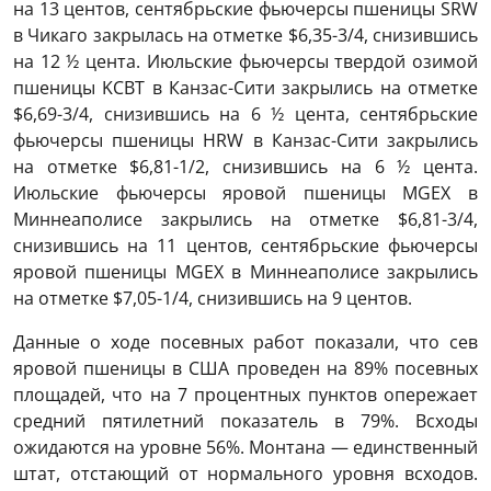
на 13 центов, сентябрьские фьючерсы пшеницы SRW
в Чикаго закрылась на отметке $6,35-3/4, снизившись
на 12 ½ цента. Июльские фьючерсы твердой озимой
пшеницы KCBT в Канзас-Сити закрылись на отметке
$6,69-3/4, снизившись на 6 ½ цента, сентябрьские
фьючерсы пшеницы HRW в Канзас-Сити закрылись
на отметке $6,81-1/2, снизившись на 6 ½ цента.
Июльские фьючерсы яровой пшеницы MGEХ в
Миннеаполисе закрылись на отметке $6,81-3/4,
снизившись на 11 центов, сентябрьские фьючерсы
яровой пшеницы MGEХ в Миннеаполисе закрылись
на отметке $7,05-1/4, снизившись на 9 центов.
Данные о ходе посевных работ показали, что сев
яровой пшеницы в США проведен на 89% посевных
площадей, что на 7 процентных пунктов опережает
средний пятилетний показатель в 79%. Всходы
ожидаются на уровне 56%. Монтана — единственный
штат, отстающий от нормального уровня всходов.