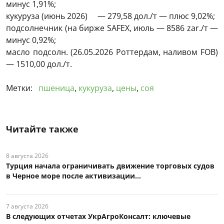
минус 1,91%;
кукуруза (июнь 2026) — 279,58 дол./т — плюс 9,02%;
подсолнечник (на бирже SAFEX, июль — 8586 zar./т —
минус 0,92%;
масло подсолн. (26.05.2026 Роттердам, наливом FOB)
— 1510,00 дол./т.
Метки:
пшеница
,
кукуруза
,
цены
,
соя
Читайте также
8 августа 2026
Турция начала ограничивать движение торговых судов
в Черное море после активизации...
7 августа 2026
В следующих отчетах УкрАгроКонсалт: ключевые