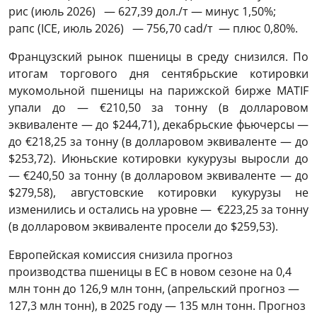
рис (июль 2026) — 627,39 дол./т — минус 1,50%;
рапс (ICE, июль 2026) — 756,70 cad/т — плюс 0,80%.
Французский рынок пшеницы в среду снизился. По
итогам торгового дня сентябрьские котировки
мукомольной пшеницы на парижской бирже MATIF
упали до — €210,50 за тонну (в долларовом
эквиваленте — до $244,71), декабрьские фьючерсы —
до €218,25 за тонну (в долларовом эквиваленте — до
$253,72). Июньские котировки кукурузы выросли до
— €240,50 за тонну (в долларовом эквиваленте — до
$279,58), августовские котировки кукурузы не
изменились и остались на уровне — €223,25 за тонну
(в долларовом эквиваленте просели до $259,53).
Европейская комиссия снизила прогноз
производства пшеницы в ЕС в новом сезоне на 0,4
млн тонн до 126,9 млн тонн, (апрельский прогноз —
127,3 млн тонн), в 2025 году — 135 млн тонн. Прогноз