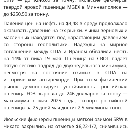
Сити — до $246,09 за тонну, июльские фьючерсы
твердой яровой пшеницы MGEХ в Миннеаполисе —
до $250,50 за тонну.
Падение цен на нефть на $4,48 в среду продолжало
оказывать давление на с/х рынки. Рынки зерновых и
масличных находятся под нарастающим давлением
со стороны геополитики. Надежды на мирное
соглашение между США и Ираном обвалили нефть
на 14% от пика 19 мая. Пшеница на CBOT падает
пятую сессию подряд до двухнедельного минимума,
несмотря на состояние озимых в США на
историческом антирекорде. При этом физический
рынок демонстрирует устойчивость: российская
пшеница FOB выросла до 246 долларов за тонну —
максимума с мая 2025 года, экспорт российской
пшеницы за 25 дней мая достиг 2,5 миллиона тонн.
Июльские фьючерсы пшеницы мягкой озимой SRW в
Чикаго закрылись на отметке $6,22-1/2, снизившись