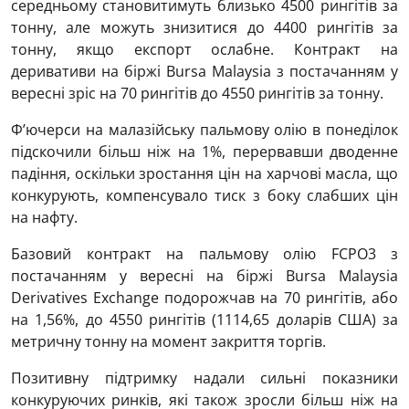
середньому становитимуть близько 4500 рингітів за
тонну, але можуть знизитися до 4400 рингітів за
тонну, якщо експорт ослабне. Контракт на
деривативи на біржі Bursa Malaysia з постачанням у
вересні зріс на 70 рингітів до 4550 рингітів за тонну.
Ф’ючерси на малазійську пальмову олію в понеділок
підскочили більш ніж на 1%, перервавши дводенне
падіння, оскільки зростання цін на харчові масла, що
конкурують, компенсувало тиск з боку слабших цін
на нафту.
Базовий контракт на пальмову олію FCPO3 з
постачанням у вересні на біржі Bursa Malaysia
Derivatives Exchange подорожчав на 70 рингітів, або
на 1,56%, до 4550 рингітів (1114,65 доларів США) за
метричну тонну на момент закриття торгів.
Позитивну підтримку надали сильні показники
конкуруючих ринків, які також зросли більш ніж на