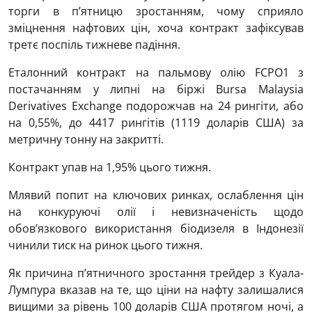
торги в п’ятницю зростанням, чому сприяло
зміцнення нафтових цін, хоча контракт зафіксував
третє поспіль тижневе падіння.
Еталонний контракт на пальмову олію FCPO1 з
постачанням у липні на біржі Bursa Malaysia
Derivatives Exchange подорожчав на 24 рингіти, або
на 0,55%, до 4417 рингітів (1119 доларів США) за
метричну тонну на закритті.
Контракт упав на 1,95% цього тижня.
Млявий попит на ключових ринках, ослаблення цін
на конкуруючі олії і невизначеність щодо
обов’язкового використання біодизеля в Індонезії
чинили тиск на ринок цього тижня.
Як причина п’ятничного зростання трейдер з Куала-
Лумпура вказав на те, що ціни на нафту залишалися
вищими за рівень 100 доларів США протягом ночі, а