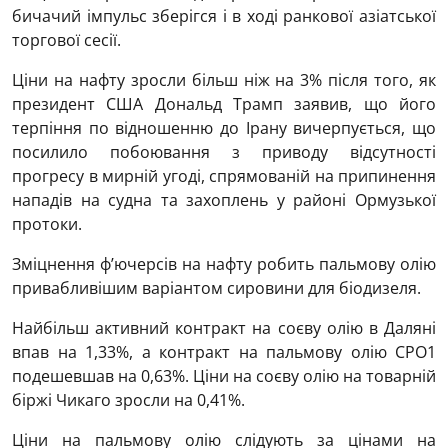
бичачий імпульс зберігся і в ході ранкової азіатської
торгової сесії.
Ціни на нафту зросли більш ніж на 3% після того, як
президент США Дональд Трамп заявив, що його
терпіння по відношенню до Ірану вичерпується, що
посилило побоювання з приводу відсутності
прогресу в мирній угоді, спрямованій на припинення
нападів на судна та захоплень у районі Ормузької
протоки.
Зміцнення ф’ючерсів на нафту робить пальмову олію
привабливішим варіантом сировини для біодизеля.
Найбільш активний контракт на соєву олію в Даляні
впав на 1,33%, а контракт на пальмову олію CPO1
подешевшав на 0,63%. Ціни на соєву олію на товарній
біржі Чикаго зросли на 0,41%.
Ціни на пальмову олію слідують за цінами на