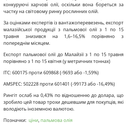
конкуруючі харчові олії, оскільки вона бореться за
частку на світовому ринку рослинних олій.
За оцінками експертів із вантажоперевезень, експорт
малазійської продукції з пальмової олії з 1 по 15
травня знизився на 1,6–16,5% порівняно з
попереднім місяцем.
Експорт пальмової олії до Малайзії з 1 по 15 травня
порівняно з 1 по 15 квітня (у метричних тоннах)
ІТС: 600175 проти 609868 (-9693 або -1,59%)
AMSPEC: 502228 проти 601401 (-99173 або -16,49%)
Рингіт ослаб на 0,43% по відношенню до долара, що
зробило цей товар трохи дешевшим для покупців, які
володіють іноземною валютою.
Позначки:
ціни
,
пальмова олія