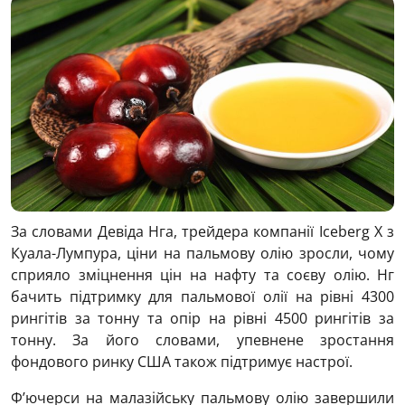
За словами Девіда Нга, трейдера компанії Iceberg X з
Куала-Лумпура, ціни на пальмову олію зросли, чому
сприяло зміцнення цін на нафту та соєву олію. Нг
бачить підтримку для пальмової олії на рівні 4300
рингітів за тонну та опір на рівні 4500 рингітів за
тонну. За його словами, упевнене зростання
фондового ринку США також підтримує настрої.
Ф’ючерси на малазійську пальмову олію завершили