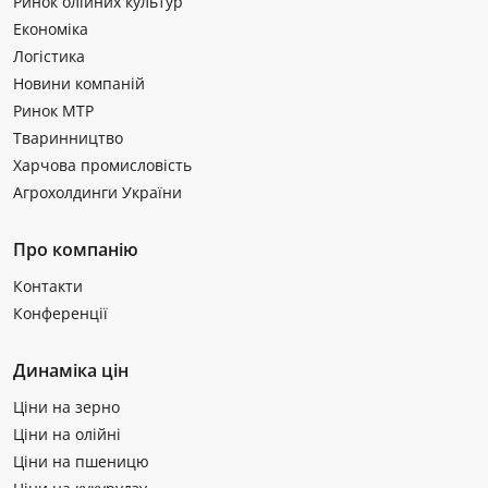
Ринок олійних культур
Економіка
Логістика
Новини компаній
Ринок МТР
Тваринництво
Харчова промисловість
Агрохолдинги України
Про компанію
Контакти
Конференції
Динаміка цін
Ціни на зерно
Ціни на олійні
Ціни на пшеницю