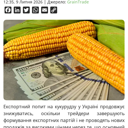
12:35, 9 Липня 2026
Джерело:
GrainTrade
Facebook
LinkedIn
Twitter
WhatsApp
Email
Copy
Link
Експортний попит на кукурудзу у Україні продовжує
знижуватись, оскільки трейдери завершують
формування експортних партій і не проводять нових
продажів за високими цінами через те, що основний