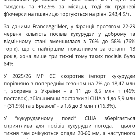
тиждень та +12,9% за місяць), тоді як грудневі
ф’ючерси на пшеницю торгуються на рівні 243,4 $/т.
За даними FranceAgriMer, у Франції протягом 22-29
червня кількість посівів кукурудзи у доброму та
відмінному стані зменшилася з 76% до 58% (76%
торік), що є найгіршим показником за останні 13
років, хоча лише три тижні тому таких посівів було
84%.
У 2025/26 МР ЄС скоротив імпорт кукурудзи
порівняно з попереднім сезоном на 7% до 18,47 млн
т, зокрема з України – з 11 до 8,5 млн т (46%
поставок), збільшивши поставки зі США з 4 до 5,9 млн
т (31,9%) та з Бразилії – з 1,6 до 3 млн т (16,3%).
У “кукурудзяному поясі” США зберігається
сприятлива для посівів кукурудзи погода, і цього
тижня там очікуються опади 20-60 мм, а наступного