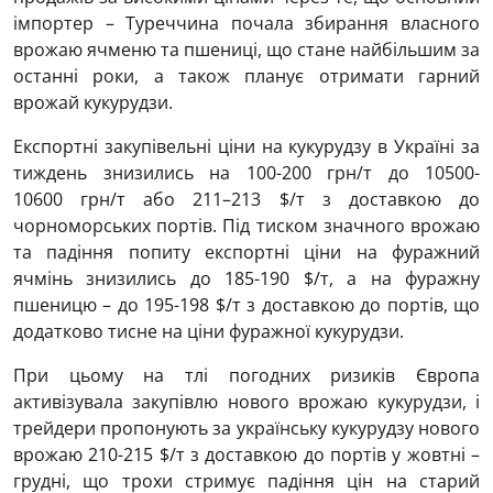
імпортер – Туреччина почала збирання власного
врожаю ячменю та пшениці, що стане найбільшим за
останні роки, а також планує отримати гарний
врожай кукурудзи.
Експортні закупівельні ціни на кукурудзу в Україні за
тиждень знизились на 100-200 грн/т до
10500-
10600
грн/т або 211–213 $/т з доставкою до
чорноморських портів. Під тиском значного врожаю
та падіння попиту експортні ціни на фуражний
ячмінь знизились до 185-190 $/т, а на фуражну
пшеницю – до 195-198 $/т з доставкою до портів, що
додатково тисне на ціни фуражної кукурудзи.
При цьому на тлі погодних ризиків Європа
активізувала закупівлю нового врожаю кукурудзи, і
трейдери пропонують за українську кукурудзу нового
врожаю 210-215 $/т з доставкою до портів у жовтні –
грудні, що трохи стримує падіння цін на старий