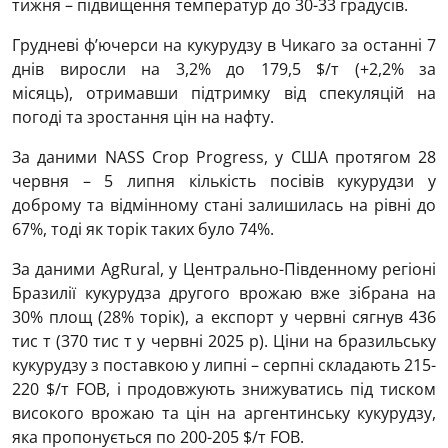
тижня – підвищення температур до 30-33 градусів.
Грудневі ф’ючерси на кукурудзу в Чикаго за останні 7
днів виросли на 3,2% до 179,5 $/т (+2,2% за
місяць), отримавши підтримку від спекуляцій на
погоді та зростання цін на нафту.
За даними NASS Crop Progress, у США протягом 28
червня – 5 липня кількість посівів кукурудзи у
доброму та відмінному стані залишилась на рівні до
67%, тоді як торік таких було 74%.
За даними AgRural, у Центрально-Південному регіоні
Бразилії кукурудза другого врожаю вже зібрана на
30% площ (28% торік), а експорт у червні сягнув 436
тис т (370 тис т у червні 2025 р). Ціни на бразильську
кукурудзу з поставкою у липні – серпні складають 215-
220 $/т FOB, і продовжують знижуватись під тиском
високого врожаю та цін на аргентинську кукурудзу,
яка пропонується по 200-205 $/т FOB.