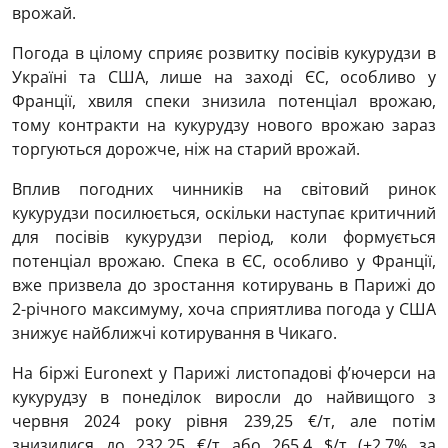
врожай.
Погода в цілому сприяє розвитку посівів кукурудзи в
Україні та США, лише на заході ЄС, особливо у
Франції, хвиля спеки знизила потенціал врожаю,
тому контракти на кукурудзу нового врожаю зараз
торгуються дорожче, ніж на старий врожай.
Вплив погодних чинників на світовий ринок
кукурудзи посилюється, оскільки наступає критичний
для посівів кукурудзи період, коли формується
потенціал врожаю. Спека в ЄС, особливо у Франції,
вже призвела до зростання котирувань в Парижі до
2-річного максимуму, хоча сприятлива погода у США
знижує найближчі котирування в Чикаго.
На біржі Euronext у Парижі листопадові ф’ючерси на
кукурудзу в понеділок виросли до найвищого з
червня 2024 року рівня 239,25 €/т, але потім
знизилися до 232,25 €/т або 265,4 $/т (+2,7% за