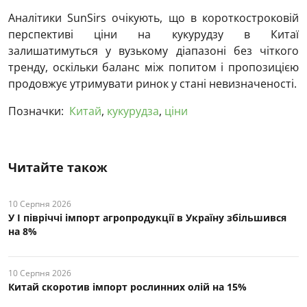
Аналітики SunSirs очікують, що в короткостроковій
перспективі ціни на кукурудзу в Китаї
залишатимуться у вузькому діапазоні без чіткого
тренду, оскільки баланс між попитом і пропозицією
продовжує утримувати ринок у стані невизначеності.
Позначки:
Китай
,
кукурудза
,
ціни
Читайте також
10 Серпня 2026
У І півріччі імпорт агропродукції в Україну збільшився
на 8%
10 Серпня 2026
Китай скоротив імпорт рослинних олій на 15%