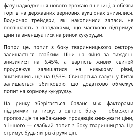
фазу надходження нового врожаю пшениці, а обсяги
торгів на державних зернових аукціонах знизилися.
Водночас трейдери, які накопичили запаси, не
поспішають з продажами, що частково підтримує
ціни та зменшує тиск на ринок кукурудзи.
Попри це, попит з боку тваринницького сектору
залишається слабким. Ціни на яйця за тиждень
знизилися на 6,45%, а вартість живих свиней
продовжує залишатися на низькому рівні,
знизившись ще на 0,53%. Свинарська галузь у Китаї
залишається збитковою, що додатково обмежує
попит на кормову кукурудзу.
На ринку зберігається баланс між факторами
підтримки та тиску: з одного боку — обмежена
пропозиція та небажання продавців знижувати ціни,
з іншого — слабкий попит з боку тваринництва. Це
стримує будь-які різкі рухи цін.