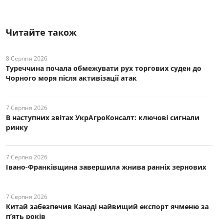
Читайте також
8 Серпня 2026
Туреччина почала обмежувати рух торгових суден до
Чорного моря після активізації атак
7 Серпня 2026
В наступних звітах УкрАгроКонсалт: ключові cигнали
ринку
7 Серпня 2026
Івано-Франківщина завершила жнива ранніх зернових
7 Серпня 2026
Китай забезпечив Канаді найвищий експорт ячменю за
п’ять років