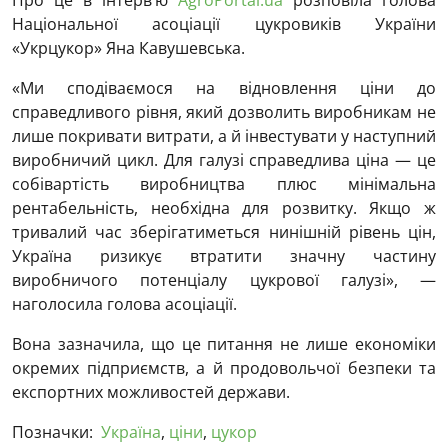
Про це в інтерв’ю
AgroPortal.ua
розповіла голова
Національної асоціації цукровиків України
«Укрцукор» Яна Кавушевська.
«Ми сподіваємося на відновлення ціни до
справедливого рівня, який дозволить виробникам не
лише покривати витрати, а й інвестувати у наступний
виробничий цикл. Для галузі справедлива ціна — це
собівартість виробництва плюс мінімальна
рентабельність, необхідна для розвитку. Якщо ж
тривалий час зберігатиметься нинішній рівень цін,
Україна ризикує втратити значну частину
виробничого потенціалу цукрової галузі», —
наголосила голова асоціації.
Вона зазначила, що це питання не лише економіки
окремих підприємств, а й продовольчої безпеки та
експортних можливостей держави.
Позначки:
Україна
,
ціни
,
цукор