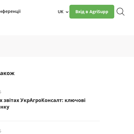
нференції
UK
Вхід в AgriSupp
›
також
6
х звітах УкрАгроКонсалт: ключові
инку
6