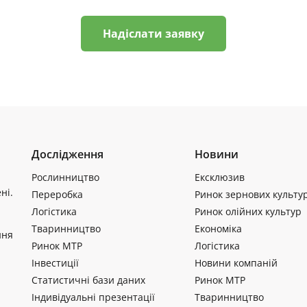
Надіслати заявку
Дослідження
Новини
Рослинництво
Ексклюзив
ні.
Переробка
Ринок зернових культу
Логістика
Ринок олійних культур
Тваринництво
Економіка
ння
Ринок МТР
Логістика
Інвестиції
Новини компаній
Статистичні бази даних
Ринок МТР
Індивідуальні презентації
Тваринництво