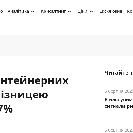
ію
Аналітика
Консалтинг
Ціни
Ексклюзив
Ко
›
›
›
Читайте 
контейнерних
лізницею
6 Серпня 202
В наступни
27%
cигнали р
6 Серпня 202