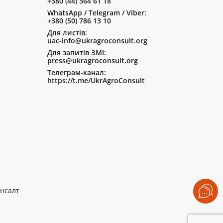
+380 (44) 364 61 18
WhatsApp / Telegram / Viber:
+380 (50) 786 13 10
Для листів:
uac-info@ukragroconsult.org
Для запитів ЗМІ:
press@ukragroconsult.org
Телеграм-канал:
https://t.me/UkrAgroConsult
нсалт