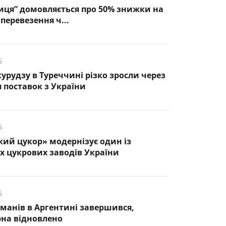
иця” домовляється про 50% знижки на
перевезення ч...
6
курудзу в Туреччині різко зросли через
 поставок з України
6
кий цукор» модернізує один із
 цукрових заводів України
6
манів в Аргентині завершився,
рна відновлено