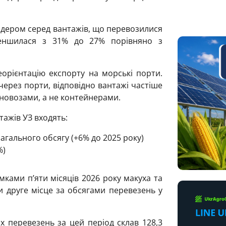
ідером серед вантажів, що перевозилися
меншилася з 31% до 27% порівняно з
орієнтацію експорту на морські порти.
через порти, відповідно вантажі частіше
новозами, а не контейнерами.
тажів УЗ входять:
загального обсягу (+6% до 2025 року)
%)
мками п’яти місяців 2026 року макуха та
 друге місце за обсягами перевезень у
 перевезень за цей період склав 128,3