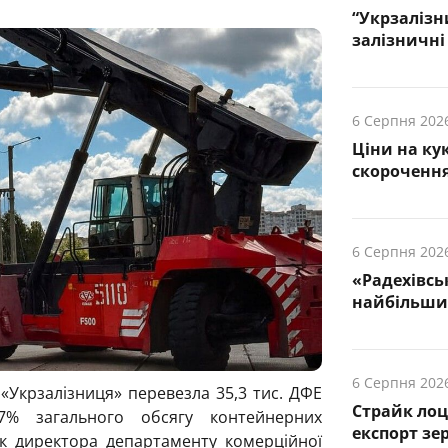
“Укрзалізн
залізничні 
6 Серпня 202
Ціни на ку
скорочення
6 Серпня 202
«Радехівсь
найбільших
6 Серпня 202
 «Укрзалізниця» перевезла 35,3 тис. ДФЕ
Страйк лоц
7% загального обсягу контейнерних
експорт зе
к директора департаменту комерційної