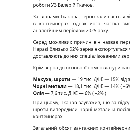
роботи УЗ Валерій Ткачов.
За словами Ткачова, зерно залишається л
в контейнерах, однак його частка з
аналогічним періодом 2025 року.
Серед можливих причин він назвав пере
Наразі близько 92% зерна експортується 
доставляють до них спеціалізованими зер
Крім зерна до основної номенклатури ван
Макуха, шроти
— 19 тис. ДФЕ — 15% від 
Чорні метали
— 18,1 тис. ДФЕ — 14% ( –6
Олія
— 7,6 тис. ДФЕ — 6% ( –2% )
При цьому, Ткачов зауважив, що за підсу
шроти випередили чорні метали й посіли
контейнерах.
Загальний обсяг вантажних контейнерних