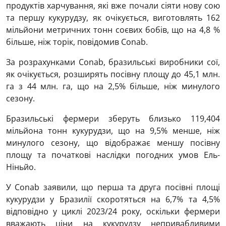
продуктів харчування, які вже почали сіяти нову сою
та першу кукурудзу, як очікується, виготовлять 162
мільйони метричних тонн соєвих бобів, що на 4,8 %
більше, ніж торік, повідомив Conab.
За розрахунками Conab, бразильські виробники сої,
як очікується, розширять посівну площу до 45,1 млн.
га з 44 млн. га, що на 2,5% більше, ніж минулого
сезону.
Бразильські фермери зберуть близько 119,404
мільйона тонн кукурудзи, що на 9,5% менше, ніж
минулого сезону, що відображає меншу посівну
площу та початкові наслідки погодних умов Ель-
Ніньйо.
У Conab заявили, що перша та друга посівні площі
кукурудзи у Бразилії скоротяться на 6,7% та 4,5%
відповідно у циклі 2023/24 року, оскільки фермери
вважають ціни на кукурудзу непривабливими