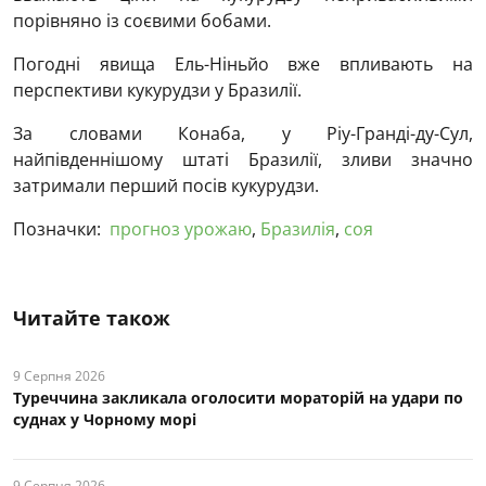
порівняно із соєвими бобами.
Погодні явища Ель-Ніньйо вже впливають на
перспективи кукурудзи у Бразилії.
За словами Конаба, у Ріу-Гранді-ду-Сул,
найпівденнішому штаті Бразилії, зливи значно
затримали перший посів кукурудзи.
Позначки:
прогноз урожаю
,
Бразилія
,
соя
Читайте також
9 Серпня 2026
Туреччина закликала оголосити мораторій на удари по
суднах у Чорному морі
9 Серпня 2026