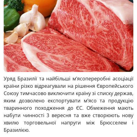
Уряд Бразилії та найбільші м’ясопереробні асоціації
країни різко відреагували на рішення Європейського
Союзу тимчасово виключити країну зі списку держав,
яким дозволено експортувати м’ясо та продукцію
тваринного походження до ЄС. Обмеження мають
набути чинності 3 вересня та вже створюють нову
хвилю торговельної напруги між Брюсселем і
Бразилією.