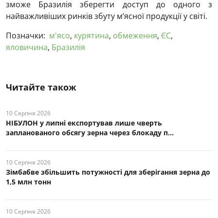
зможе Бразилія зберегти доступ до одного з
найважливіших ринків збуту м’ясної продукції у світі.
Позначки:
м'ясо
,
курятина
,
обмеження
,
ЄС
,
яловичина
,
Бразилія
Читайте також
10 Серпня 2026
НІБУЛОН у липні експортував лише чверть
запланованого обсягу зерна через блокаду п...
10 Серпня 2026
Зімбабве збільшить потужності для зберігання зерна до
1,5 млн тонн
10 Серпня 2026