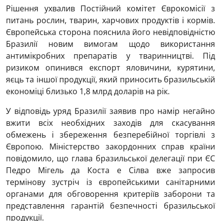
Рішення ухвалив Постійний комітет Єврокомісії з
питань рослин, тварин, харчових продуктів і кормів.
Європейська сторона пояснила його невідповідністю
Бразилії новим вимогам щодо використання
антимікробних препаратів у тваринництві. Під
ризиком опинився експорт яловичини, курятини,
яєць та іншої продукції, який приносить бразильській
економіці близько 1,8 млрд доларів на рік.
У відповідь уряд Бразилії заявив про намір негайно
вжити всіх необхідних заходів для скасування
обмежень і збереження безперебійної торгівлі з
Європою. Міністерство закордонних справ країни
повідомило, що глава бразильської делегації при ЄС
Педро Мігель да Коста е Сілва вже запросив
термінову зустріч із європейськими санітарними
органами для обговорення критеріїв заборони та
представлення гарантій безпечності бразильської
продукції.