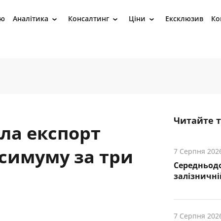
ію
Аналітика
Консалтинг
Ціни
Ексклюзив
Ко
›
›
›
Читайте 
ла експорт
ксимуму за три
7 Серпня 202
Середньод
залізничній
7 Серпня 202