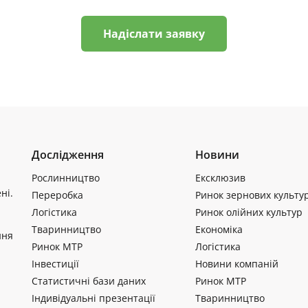
Надіслати заявку
Дослідження
Новини
Рослинництво
Ексклюзив
ні.
Переробка
Ринок зернових культу
Логістика
Ринок олійних культур
Тваринництво
Економіка
ння
Ринок МТР
Логістика
Інвестиції
Новини компаній
Статистичні бази даних
Ринок МТР
Індивідуальні презентації
Тваринництво