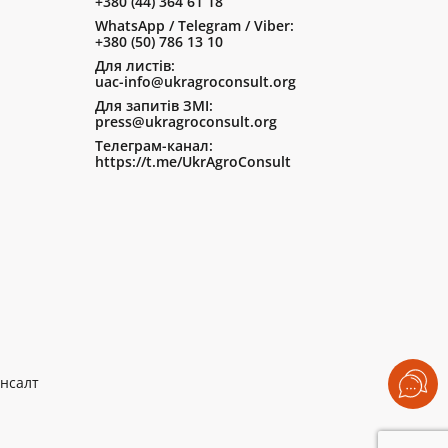
+380 (44) 364 61 18
WhatsApp / Telegram / Viber:
+380 (50) 786 13 10
Для листів:
uac-info@ukragroconsult.org
Для запитів ЗМІ:
press@ukragroconsult.org
Телеграм-канал:
https://t.me/UkrAgroConsult
нсалт