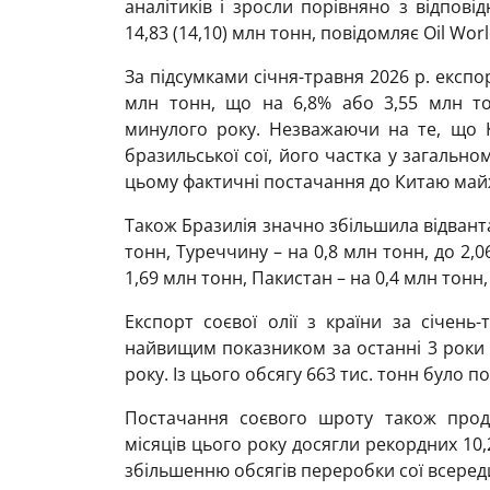
аналітиків і зросли порівняно з відпов
14,83 (14,10) млн тонн, повідомляє Oil Wor
За підсумками січня-травня 2026 р. експо
млн тонн, що на 6,8% або 3,55 млн то
минулого року. Незважаючи на те, що 
бразильської сої, його частка у загально
цьому фактичні постачання до Китаю майже
Також Бразилія значно збільшила відванта
тонн, Туреччину – на 0,8 млн тонн, до 2,0
1,69 млн тонн, Пакистан – на 0,4 млн тонн,
Експорт соєвої олії з країни за січень
найвищим показником за останні 3 роки
року. Із цього обсягу 663 тис. тонн було по
Постачання соєвого шроту також прод
місяців цього року досягли рекордних 10
збільшенню обсягів переробки сої всереди