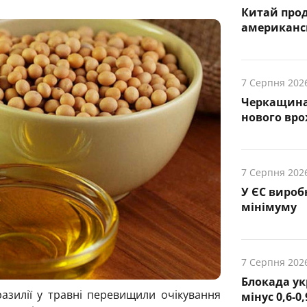
Китай про
американсь
7 Серпня 202
Черкащина
нового вр
7 Серпня 202
У ЄС вироб
мінімуму
7 Серпня 202
Блокада ук
азилії у травні перевищили очікування
мінус 0,6-0