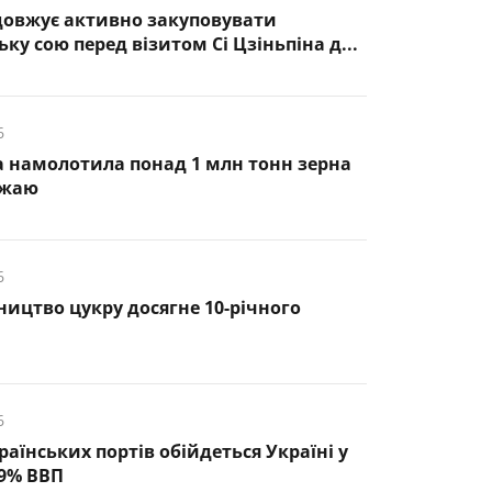
довжує активно закуповувати
ку сою перед візитом Сі Цзіньпіна д...
6
 намолотила понад 1 млн тонн зерна
ожаю
6
ництво цукру досягне 10-річного
6
раїнських портів обійдеться Україні у
,9% ВВП