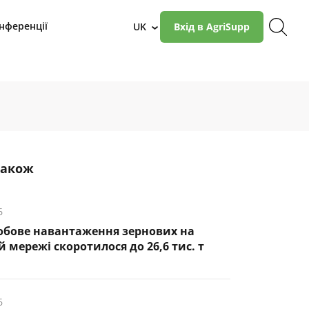
нференції
UK
Вхід в AgriSupp
›
також
6
обове навантаження зернових на
 мережі скоротилося до 26,6 тис. т
6