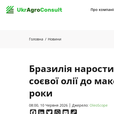
Про компан
Головна
Новини
Бразилія нарости
соєвої олії до ма
роки
08:00, 10 Червня 2026
Джерело:
OleoScope
Facebook
LinkedIn
Twitter
WhatsApp
Email
Copy