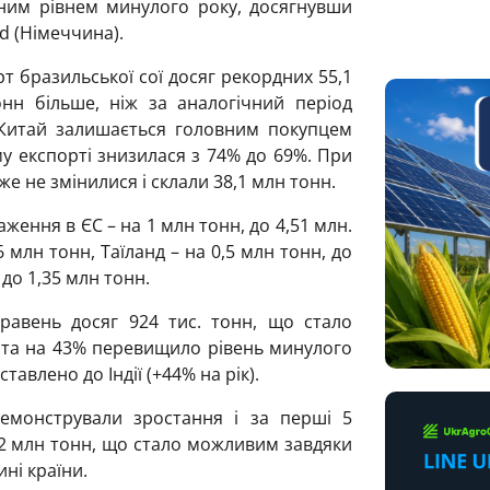
ідним рівнем минулого року, досягнувши
ld (Німеччина).
рт бразильської сої досяг рекордних 55,1
нн більше, ніж за аналогічний період
Китай залишається головним покупцем
му експорті знизилася з 74% до 69%. При
 не змінилися і склали 38,1 млн тонн.
ження в ЄС – на 1 млн тонн, до 4,51 млн.
6 млн тонн, Таїланд – на 0,5 млн тонн, до
 до 1,35 млн тонн.
-травень досяг 924 тис. тонн, що стало
 та на 43% перевищило рівень минулого
ставлено до Індії (+44% на рік).
емонстрували зростання і за перші 5
,2 млн тонн, що стало можливим завдяки
ні країни.