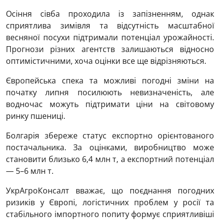
Осіння сівба проходила із запізненням, однак
сприятлива зимівля та відсутність масштабної
весняної посухи підтримали потенціал урожайності.
Прогнози різних агентств залишаються відносно
оптимістичними, хоча оцінки все ще відрізняються.
Європейська спека та можливі погодні зміни на
початку липня посилюють невизначеність, але
водночас можуть підтримати ціни на світовому
ринку пшениці.
Болгарія збереже статус експортно орієнтованого
постачальника. За оцінками, виробництво може
становити близько 6,4 млн т, а експортний потенціал
— 5–6 млн т.
УкрАгроКонсалт вважає, що поєднання погодних
ризиків у Європі, логістичних проблем у росії та
стабільного імпортного попиту формує сприятливіші