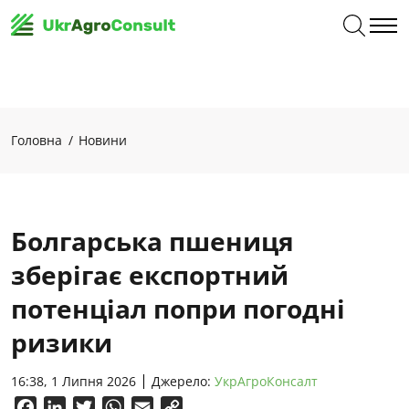
Головна
Новини
Болгарська пшениця
зберігає експортний
потенціал попри погодні
ризики
16:38, 1 Липня 2026
Джерело:
УкрАгроКонсалт
Facebook
LinkedIn
Twitter
WhatsApp
Email
Copy