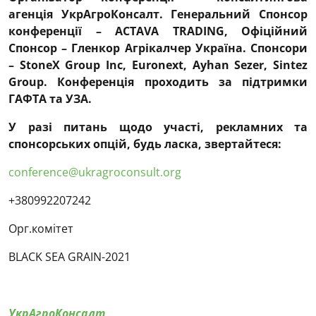
агенція УкрАгроКонсалт. Генеральний Спонсор
конференції – ACTAVA TRADING, Офіційний
Спонсор – Гленкор Агрікалчер Україна. Спонсори
–
StoneX Group Inc, Euronext, Ayhan Sezer, Sintez
Group
. Конференція проходить за підтримки
ГАФТА та УЗА.
У разі питань щодо участі, рекламних та
спонсорських опцій, будь ласка, звертайтеся:
conference@ukragroconsult.org
+
380992207242
Орг.комітет
BLACK SEA GRAIN-2021
УкрАгроКонсалт