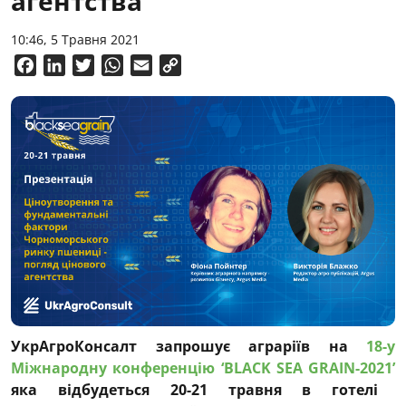
агентства
10:46, 5 Травня 2021
Facebook
LinkedIn
Twitter
WhatsApp
Email
Copy
Link
УкрАгроКонсалт запрошує аграріїв на
18-у
Міжнародну конференцію ‘BLACK SEA GRAIN-2021’
яка відбудеться 20-21 травня в готелі