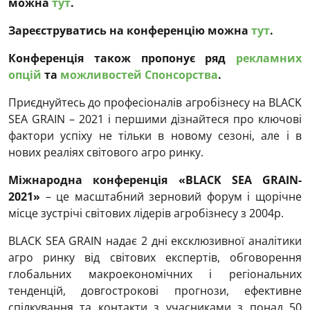
можна
тут
.
Зареєструватись на конференцію можна
тут
.
Конференція також пропонує ряд
рекламних
опцій
та
можливостей Спонсорства
.
Приєднуйтесь до професіоналів агробізнесу на BLACK
SEA GRAIN – 2021 і першими дізнайтеся про ключові
фактори успіху не тільки в новому сезоні, але і в
нових реаліях світового агро ринку.
Міжнародна конференція «BLACK SEA GRAIN-
2021»
– це масштабний зерновий форум і щорічне
місце зустрічі світових лідерів агробізнесу з 2004р.
BLACK SEA GRAIN надає 2 дні ексклюзивної аналітики
агро ринку від світових експертів, обговорення
глобальних макроекономічних і регіональних
тенденцій, довгострокові прогнози, ефективне
спілкування та контакти з учасниками з понад 50