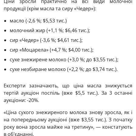
Ціни зросли практично на всі види молочної
продукції (крім масла та сиру «Чедер»):
масло (-2,6 %; $5,53 тис.)
молочний жир (+1,1 %; $6,46 тис.);
сир «Чедер» (-3,6 %; $4,61 тис.);
сир «Моцарела» (+4,7 %; $4,00 тис.);
сухе знежирене молоко (+3,0 %; до $3,55 тис.);
сухе незбиране молоко (+2,2 %; до $3,74 тис.).
Експерти зазначають, що ціна масла знижується
тертій аукціон поспіль (вже $5,5 тис.). За 3 останні
аукціони: -20%.
«Ціна сухого знежиреного молока знову зросла, як і
на попередньому аукціоні (вже $3,55 тис.). З початку
року вона зросла майже на третину», — констатують
в об’єднанні.