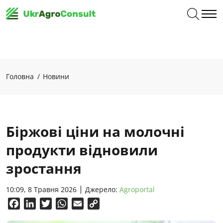
Головна
Новини
Біржові ціни на молочні
продукти відновили
зростання
10:09, 8 Травня 2026
Джерело:
Аgroportal
Facebook
LinkedIn
Twitter
WhatsApp
Email
Copy
Link