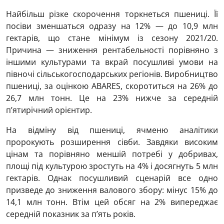
Найбільш різке скорочення торкнеться пшениці. Її
посіви зменшаться одразу на 12% — до 10,9 млн
гектарів, що стане мінімум із сезону 2021/20.
Причина — зниження рентабельності порівняно з
іншими культурами та вкрай посушливі умови на
півночі сільськогосподарських регіонів. Виробництво
пшениці, за оцінкою ABARES, скоротиться на 26% до
26,7 млн тонн. Це на 23% нижче за середній
п’ятирічний орієнтир.
На відміну від пшениці, ячменю аналітики
пророкують розширення сівби. Завдяки високим
цінам та порівняно меншій потребі у добривах,
площі під культурою зростуть на 4% і досягнуть 5 млн
гектарів. Однак посушливий сценарій все одно
призведе до зниження валового збору: мінус 15% до
14,1 млн тонн. Втім цей обсяг на 2% випереджає
середній показник за п’ять років.