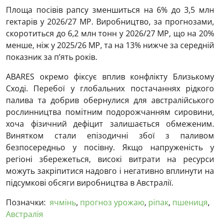
Площа посівів рапсу зменшиться на 6% до 3,5 млн
гектарів у 2026/27 МР. Виробництво, за прогнозами,
скоротиться до 6,2 млн тонн у 2026/27 МР, що на 20%
менше, ніж у 2025/26 МР, та на 13% нижче за середній
показник за п’ять років.
ABARES окремо фіксує вплив конфлікту Близькому
Сході. Перебої у глобальних постачаннях рідкого
палива та добрив обернулися для австралійського
рослинництва помітним подорожчанням сировини,
хоча фізичний дефіцит залишається обмеженим.
Винятком стали епізодичні збої з паливом
безпосередньо у посівну. Якщо напруженість у
регіоні збережеться, високі витрати на ресурси
можуть закріпитися надовго і негативно вплинути на
підсумкові обсяги виробництва в Австралії.
Позначки:
ячмінь
,
прогноз урожаю
,
ріпак
,
пшениця
,
Австралія