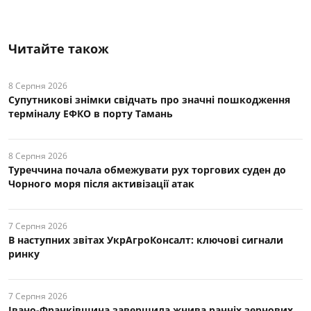
Читайте також
8 Серпня 2026
Супутникові знімки свідчать про значні пошкодження
терміналу ЕФКО в порту Тамань
8 Серпня 2026
Туреччина почала обмежувати рух торгових суден до
Чорного моря після активізації атак
7 Серпня 2026
В наступних звітах УкрАгроКонсалт: ключові cигнали
ринку
7 Серпня 2026
Івано-Франківщина завершила жнива ранніх зернових