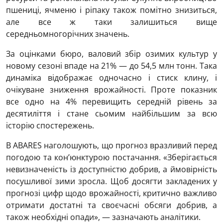
пшениці, ячменю і ріпаку також помітно знизиться,
але все ж таки залишиться вище
середньомногорічних значень.
За оцінками бюро, валовий збір озимих культур у
новому сезоні впаде на 21% — до 54,5 млн тонн. Така
динаміка відображає одночасно і стиск клину, і
очікуване зниження врожайності. Проте показник
все одно на 4% перевищить середній рівень за
десятиліття і стане сьомим найбільшим за всю
історію спостережень.
В ABARES наголошують, що прогноз вразливий перед
погодою та кон’юнктурою постачання. «Зберігається
невизначеність із доступністю добрив, а ймовірність
посушливої ​​зими зросла. Щоб досягти закладених у
прогнозі цифр щодо врожайності, критично важливо
отримати достатні та своєчасні обсяги добрив, а
також необхідні опади», — зазначають аналітики.