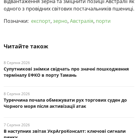
відвантаження зерна та зміцнити позиції Австралії як
одного з провідних світових постачальників пшениці.
Позначки:
експорт
,
зерно
,
Австралія
,
порти
Читайте також
8 Серпня 2026
Супутникові знімки свідчать про значні пошкодження
терміналу ЕФКО в порту Тамань
8 Серпня 2026
Туреччина почала обмежувати рух торгових суден до
Чорного моря після активізації атак
7 Серпня 2026
В наступних звітах УкрАгроКонсалт: ключові cигнали
ринку