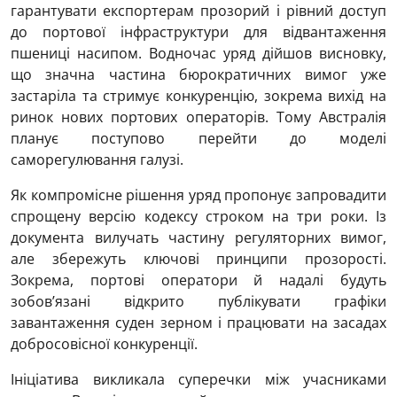
гарантувати експортерам прозорий і рівний доступ
до портової інфраструктури для відвантаження
пшениці насипом. Водночас уряд дійшов висновку,
що значна частина бюрократичних вимог уже
застаріла та стримує конкуренцію, зокрема вихід на
ринок нових портових операторів. Тому Австралія
планує поступово перейти до моделі
саморегулювання галузі.
Як компромісне рішення уряд пропонує запровадити
спрощену версію кодексу строком на три роки. Із
документа вилучать частину регуляторних вимог,
але збережуть ключові принципи прозорості.
Зокрема, портові оператори й надалі будуть
зобов’язані відкрито публікувати графіки
завантаження суден зерном і працювати на засадах
добросовісної конкуренції.
Ініціатива викликала суперечки між учасниками