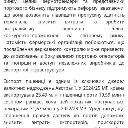
ринку. Великі зернотрейдери та представники
портового бізнесу підтримують реформу, вважаючи,
що вона дозволить підвищити пропускну здатність
терміналів, знизити витрати та зробити
австралійську пшеницю більш
конкурентоспроможною на світовому ринку.
Натомість фермерські організації побоюються, що
послаблення державного контролю може призвести
до зловживань із боку великих портових операторів
та погіршити доступ незалежних виробників до
експортної інфраструктури.
Експорт пшениці є одним із ключових джерел
валютних надходжень Австралії. У 2024/25 МР країна
експортувала 23,49 млн т пшениці проти 19,59 млн т
сезоном раніше, хоча цей показник поступається
рекордним 31,67 млн т у 2022/23 МР. Уряд очікує, що
спрощення правил доступу до портів допоможе
знизити витрати експортерів, прискорити