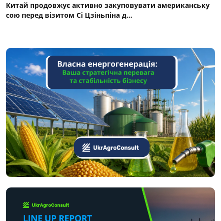
Китай продовжує активно закуповувати американську
сою перед візитом Сі Цзіньпіна д...