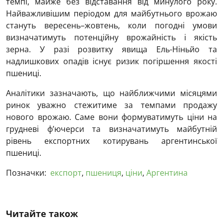
темпі, майже без відставання від минулого року.
Найважливішим періодом для майбутнього врожаю
стануть вересень–жовтень, коли погодні умови
визначатимуть потенційну врожайність і якість
зерна. У разі розвитку явища Ель-Ніньйо та
надлишкових опадів існує ризик погіршення якості
пшениці.
Аналітики зазначають, що найближчими місяцями
ринок уважно стежитиме за темпами продажу
нового врожаю. Саме вони формуватимуть ціни на
грудневі ф’ючерси та визначатимуть майбутній
рівень експортних котирувань аргентинської
пшениці.
Позначки:
експорт
,
пшениця
,
ціни
,
Аргентина
Читайте також