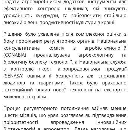
надати агровиробникам додаткові інструменти для
ефективного контролю шкідників, які знижують
урожайність кукурудзи, та забезпечити стабільно
високий рівень продуктивності культури в країні.
Рішення було ухвалене після комплексної оцінки з
боку профільних регуляторних органів. Національна
консультативна комісія з агробіотехнологій
(CONABIA) проаналізувала агроекологічну та
біологічну безпеку технології, а Національна служба
з контролю якості агропродовольчої продукції
(SENASA) оцінила її безпечність для споживання
людиною та тваринами. Також було враховано
потенційний вплив нової технології на експортні
можливості країни.
Процес регуляторного погодження зайняв менше
шести місяців, що уряд розглядає як підтвердження
пріоритетності впровадження інноваційних
біотехнологій в агросекторі. Влада наголошує, що