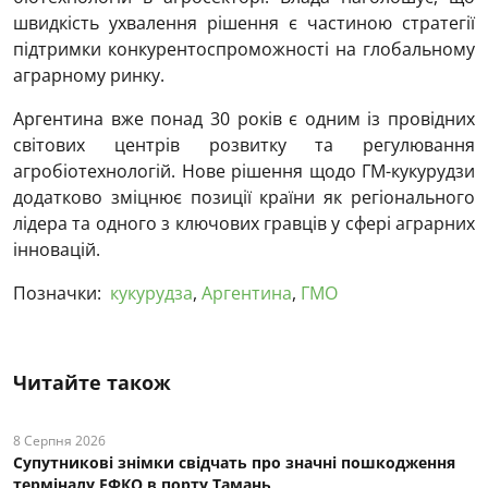
швидкість ухвалення рішення є частиною стратегії
підтримки конкурентоспроможності на глобальному
аграрному ринку.
Аргентина вже понад 30 років є одним із провідних
світових центрів розвитку та регулювання
агробіотехнологій. Нове рішення щодо ГМ-кукурудзи
додатково зміцнює позиції країни як регіонального
лідера та одного з ключових гравців у сфері аграрних
інновацій.
Позначки:
кукурудза
,
Аргентина
,
ГМО
Читайте також
8 Серпня 2026
Супутникові знімки свідчать про значні пошкодження
терміналу ЕФКО в порту Тамань