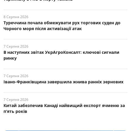
8 Серпня 2026
Туреччина почала обмежувати рух торгових суден до
Чорного моря після активізації атак
7 Серпня 2026
В наступних звітах УкрАгроКонсалт: ключові cигнали
ринку
7 Серпня 2026
Івано-Франківщина завершила жнива ранніх зернових
7 Серпня 2026
Китай забезпечив Канаді найвищий експорт ячменю за
п’ять років