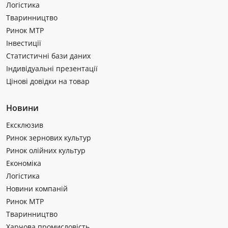
Логістика
Тваринництво
Ринок МТР
Інвестиції
Статистичні бази даних
Індивідуальні презентації
Цінові довідки на товар
Новини
Ексклюзив
Ринок зернових культур
Ринок олійних культур
Економіка
Логістика
Новини компаній
Ринок МТР
Тваринництво
Харчова промисловість