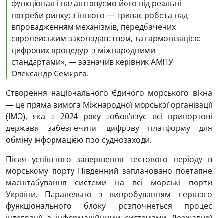
функціонал і налаштовуємо його під реальні
потреби ринку; з іншого — триває робота над
впровадженням механізмів, передбачених
європейським законодавством, та гармонізацією
цифрових процедур із міжнародними
стандартами», — зазначив керівник АМПУ
Олександр Семирга.
Створення національного Єдиного морського вікна
— це пряма вимога Міжнародної морської організації
(IMO), яка з 2024 року зобов’язує всі припортові
держави забезпечити цифрову платформу для
обміну інформацією про суднозаходи.
Після успішного завершення тестового періоду в
морському порту Південний заплановано поетапне
масштабування системи на всі морські порти
України. Паралельно з випробуванням першого
функціонального блоку розпочнеться процес
інтеграції з інформаційними системами Державної