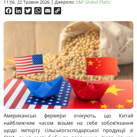
11:06, 22 Травня 2026
Джерело:
S&P Global Platts
Facebook
LinkedIn
Twitter
WhatsApp
Email
Copy
Link
Американські фермери очікують, що Китай
найближчим часом візьме на себе зобов’язання
щодо імпорту сільськогосподарської продукції зі