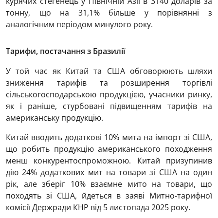
курячих стегенець у Північній Азії в 3140 доларів за
тонну, що на 31,1% більше у порівнянні з
аналогічним періодом минулого року.
Тарифи, постачання з Бразилії
У той час як Китай та США обговорюють шляхи
зниження тарифів та розширення торгівлі
сільськогосподарською продукцією, учасники ринку,
як і раніше, стурбовані підвищенням тарифів на
американську продукцію.
Китай вводить додаткові 10% мита на імпорт зі США,
що робить продукцію американського походження
менш конкурентоспроможною. Китай призупинив
дію 24% додаткових мит на товари зі США на один
рік, але зберіг 10% взаємне мито на товари, що
походять зі США, йдеться в заяві Митно-тарифної
комісії Держради КНР від 5 листопада 2025 року.