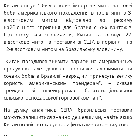
Китай стягує 13-відсоткове імпортне мито на соєві
боби американського походження в порівнянні з 3-
відсотковим митом відповідно до режиму
найбільшого сприяння для бразильських вантажів.
Що стосується яловичини, Китай застосовує 22-
відсоткове мито на поставки зі США в порівнянні з
12-відсотковим митом на бразильську яловичину.
“Китай погодився знизити тарифи на американську
продукцію, але дешевші поставки яловичини та
соєвих бобів з Бразилії навряд чи принесуть велику
користь американським трейдерам”, – сказав
трейдер зі швейцарської багатонаціональної
сільськогосподарської торгової компанії.
На думку аналітиків CERA, бразильські поставки
можуть залишитися значно дешевшими, навіть якщо
Китай повністю скасує тарифи на американську сою.