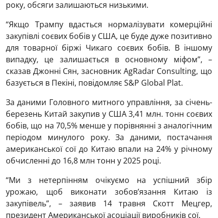
року, обсяги залишаються низькими.
“Якщо Трампу вдасться нормалізувати комерційні
закупівлі соєвих бобів у США, це буде дуже позитивно
для товарної біржі Чикаго соєвих бобів. В іншому
випадку, це залишається в основному міфом”, –
сказав Джонні Сян, засновник AgRadar Consulting, що
базується в Пекіні, повідомляє S&P Global Plat.
За даними Головного митного управління, за січень-
березень Китай закупив у США 3,41 млн. тонн соєвих
бобів, що на 70,5% менше у порівнянні з аналогічним
періодом минулого року. За даними, постачання
американської сої до Китаю впали на 24% у річному
обчисленні до 16,8 млн тонн у 2025 році.
“Ми з нетерпінням очікуємо на успішний збір
урожаю, щоб виконати зобов’язання Китаю із
закупівель”, – заявив 14 травня Скотт Мецгер,
президент Американської асоціації виробників сої.