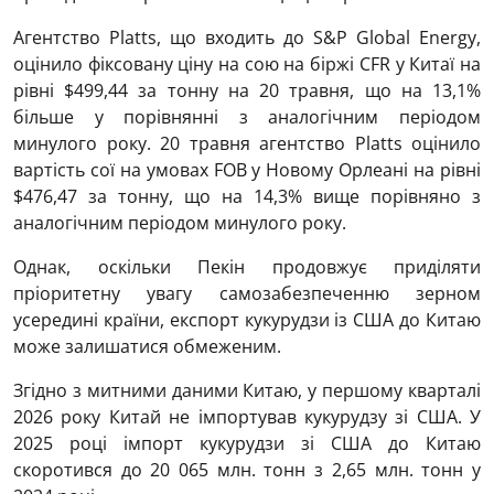
Агентство Platts, що входить до S&P Global Energy,
оцінило фіксовану ціну на сою на біржі CFR у Китаї на
рівні $499,44 за тонну на 20 травня, що на 13,1%
більше у порівнянні з аналогічним періодом
минулого року. 20 травня агентство Platts оцінило
вартість сої на умовах FOB у Новому Орлеані на рівні
$476,47 за тонну, що на 14,3% вище порівняно з
аналогічним періодом минулого року.
Однак, оскільки Пекін продовжує приділяти
пріоритетну увагу самозабезпеченню зерном
усередині країни, експорт кукурудзи із США до Китаю
може залишатися обмеженим.
Згідно з митними даними Китаю, у першому кварталі
2026 року Китай не імпортував кукурудзу зі США. У
2025 році імпорт кукурудзи зі США до Китаю
скоротився до 20 065 млн. тонн з 2,65 млн. тонн у