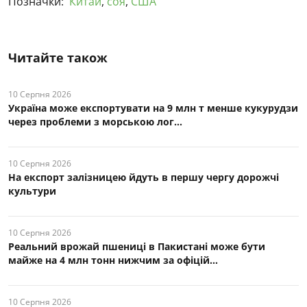
Позначки:
Китай
,
соя
,
США
Читайте також
10 Серпня 2026
Україна може експортувати на 9 млн т менше кукурудзи
через проблеми з морською лог...
10 Серпня 2026
На експорт залізницею йдуть в першу чергу дорожчі
культури
10 Серпня 2026
Реальний врожай пшениці в Пакистані може бути
майже на 4 млн тонн нижчим за офіцій...
10 Серпня 2026