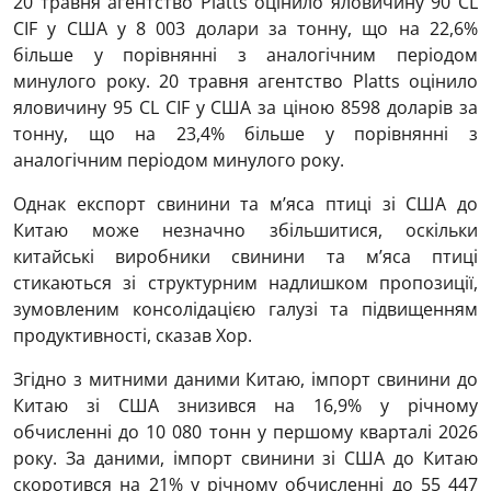
20 травня агентство Platts оцінило яловичину 90 CL
CIF у США у 8 003 долари за тонну, що на 22,6%
більше у порівнянні з аналогічним періодом
минулого року. 20 травня агентство Platts оцінило
яловичину 95 CL CIF у США за ціною 8598 доларів за
тонну, що на 23,4% більше у порівнянні з
аналогічним періодом минулого року.
Однак експорт свинини та м’яса птиці зі США до
Китаю може незначно збільшитися, оскільки
китайські виробники свинини та м’яса птиці
стикаються зі структурним надлишком пропозиції,
зумовленим консолідацією галузі та підвищенням
продуктивності, сказав Хор.
Згідно з митними даними Китаю, імпорт свинини до
Китаю зі США знизився на 16,9% у річному
обчисленні до 10 080 тонн у першому кварталі 2026
року. За даними, імпорт свинини зі США до Китаю
скоротився на 21% у річному обчисленні до 55 447