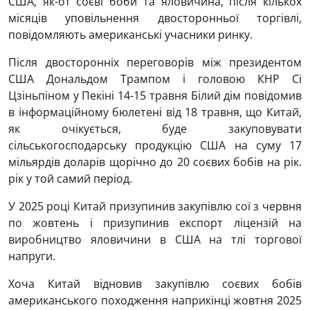
США, як-от соєві боби та яловичина, після кількох
місяців уповільнення двосторонньої торгівлі,
повідомляють американські учасники ринку.
Після двосторонніх переговорів між президентом
США Дональдом Трампом і головою КНР Сі
Цзіньпіном у Пекіні 14-15 травня Білий дім повідомив
в інформаційному бюлетені від 18 травня, що Китай,
як очікується, буде закуповувати
сільськогосподарську продукцію США на суму 17
мільярдів доларів щорічно до 20 соєвих бобів на рік.
рік у той самий період.
У 2025 році Китай призупинив закупівлю сої з червня
по жовтень і призупинив експорт ліцензій на
виробництво яловичини в США на тлі торгової
напруги.
Хоча Китай відновив закупівлю соєвих бобів
американського походження наприкінці жовтня 2025