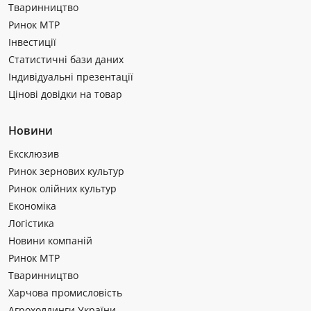
Тваринництво
Ринок МТР
Інвестиції
Статистичні бази даних
Індивідуальні презентації
Цінові довідки на товар
Новини
Ексклюзив
Ринок зернових культур
Ринок олійних культур
Економіка
Логістика
Новини компаній
Ринок МТР
Тваринництво
Харчова промисловість
Агрохолдинги України