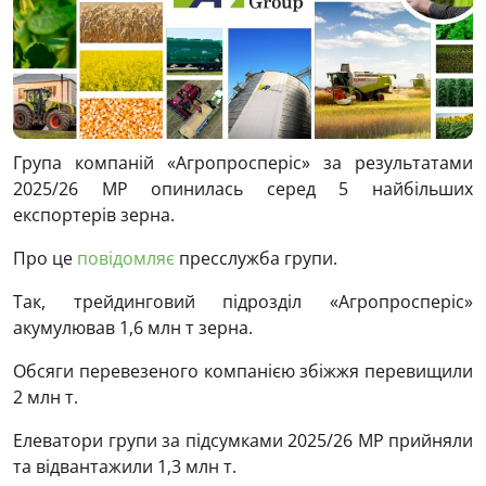
Група компаній «Агропросперіс» за результатами
2025/26 МР опинилась серед 5 найбільших
експортерів зерна.
Про це
повідомляє
пресслужба групи.
Так, трейдинговий підрозділ «Агропросперіс»
акумулював 1,6 млн т зерна.
Обсяги перевезеного компанією збіжжя перевищили
2 млн т.
Елеватори групи за підсумками 2025/26 МР прийняли
та відвантажили 1,3 млн т.