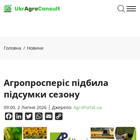
Головна
Новини
Агропросперіс підбила
підсумки сезону
09:00, 2 Липня 2026
Джерело:
AgroPortal.ua
Facebook
LinkedIn
Twitter
WhatsApp
Email
Copy
Link