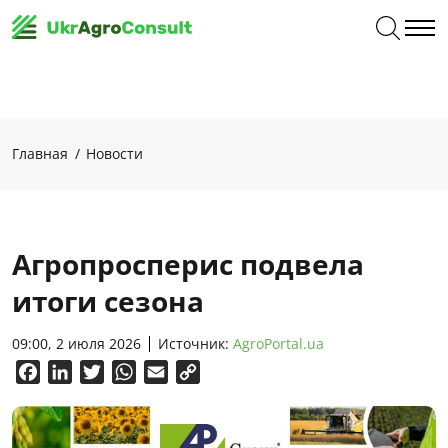
Главная
Новости
Агропросперис подвела
итоги сезона
09:00, 2 июля 2026
Источник:
AgroPortal.ua
Facebook
LinkedIn
Twitter
WhatsApp
Email
Copy
Link