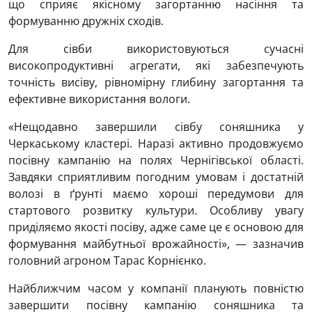
що сприяє якісному загортанню насіння та
формуванню дружніх сходів.
Для сівби використовуються сучасні
високопродуктивні агрегати, які забезпечують
точність висіву, рівномірну глибину загортання та
ефективне використання вологи.
«Нещодавно завершили сівбу соняшника у
Черкаському кластері. Наразі активно продовжуємо
посівну кампанію на полях Чернігівської області.
Завдяки сприятливим погодним умовам і достатній
волозі в ґрунті маємо хороші передумови для
стартового розвитку культури. Особливу увагу
приділяємо якості посіву, адже саме це є основою для
формування майбутньої врожайності», — зазначив
головний агроном Тарас Корнієнко.
Найближчим часом у компанії планують повністю
завершити посівну кампанію соняшника та