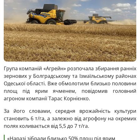
Група компаній «Агрейн» розпочала збирання ранніх
зернових у Болградському та Ізмаїльському районах
Одеської області. Вже обмолотили близько половини
площ під ярим ячменем, повідомив головний
агроном компанії Тарас Корнієнко.
За його словами, середня врожайність культури
становить 6 т/га, а залежно від агрофону на окремих
полях коливається від 5,5 до 7 т/га.
«Наразі зібрали близько 50% площ під ярим