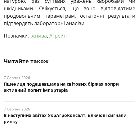
натурою, без суттєвих уражень хворобами чи
шкідниками. Очікується, що воно відповідатиме
продовольчим параметрам, остаточні результати
підтвердять лабораторні аналізи.
Позначки:
жнива
,
Агрейн
Читайте також
7 Серпня 2026
Пшениця подешевшала на світових біржах попри
активний попит імпортерів
7 Серпня 2026
В наступних звітах УкрАгроКонсалт: ключові cигнали
ринку