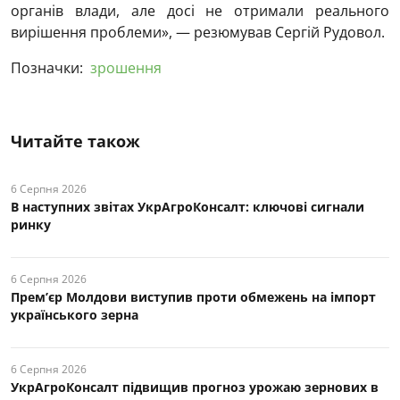
органів влади, але досі не отримали реального
вирішення проблеми», — резюмував Сергій Рудовол.
Позначки:
зрошення
Читайте також
6 Серпня 2026
В наступних звітах УкрАгроКонсалт: ключові cигнали
ринку
6 Серпня 2026
Прем’єр Молдови виступив проти обмежень на імпорт
українського зерна
6 Серпня 2026
УкрАгроКонсалт підвищив прогноз урожаю зернових в