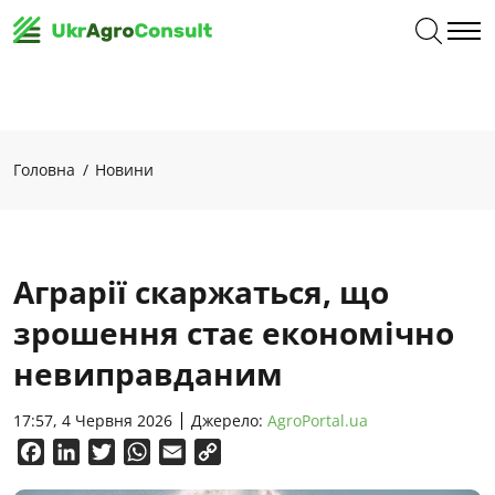
Головна
Новини
Аграрії скаржаться, що
зрошення стає економічно
невиправданим
17:57, 4 Червня 2026
Джерело:
AgroPortal.ua
Facebook
LinkedIn
Twitter
WhatsApp
Email
Copy
Link