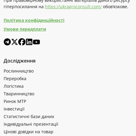
При правомірному використанні матеріалів даного ресурсу
гіперпосилання на
https://ukragroconsult.com/
обов’язкове.
Політика конфіденційності
Умови передплати
Дослідження
Рослинництво
Переробка
Логістика
Тваринництво
Ринок МТР
Інвестиції
Статистичні бази даних
Індивідуальні презентації
Цінові довідки на товар