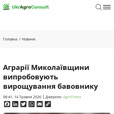
Головна
Новини
Аграрії Миколаївщини
випробовують
вирощування бавовнику
08:41, 14 Травня 2026
Джерело:
AgroTimes
Facebook
LinkedIn
Twitter
WhatsApp
Email
Copy
Link