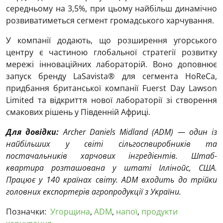
середньому на 3,5%, при цьому найбільш динамічно
розвиватиметься сегмент громадського харчування.
У компанії додають, що розширення угорського
центру є частиною глобальної стратегії розвитку
мережі інноваційних лабораторій. Воно доповнює
запуск бренду LaSavista® для сегмента HoReCa,
придбання британської компанії Fuerst Day Lawson
Limited та відкриття нової лабораторії зі створення
смакових рішень у Південній Африці.
Для довідки:
Archer Daniels Midland (ADM) — один із
найбільших у світі сільгоспвиробників та
постачальників харчових інгредієнтів. Штаб-
квартира розташована у штаті Іллінойс, США.
Працює у 140 країнах світу. ADM входить до трійки
головних експортерів агропродукції з України.
Позначки:
Угорщина
,
ADM
,
напої
,
продукти