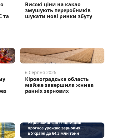
до
Високі ціни на какао
змушують переробників
С та
шукати нові ринки збуту
6 Серпня 2026
му
Кіровоградська область
майже завершила жнива
рез
ранніх зернових