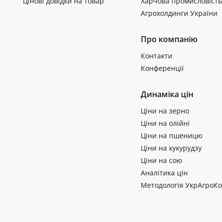
Цінові довідки на товар
Харчова промисловість
Агрохолдинги України
Про компанію
Контакти
Конференції
Динаміка цін
Ціни на зерно
Ціни на олійні
Ціни на пшеницю
Ціни на кукурудзу
Ціни на сою
Аналітика цін
Методологія УкрАгроКо