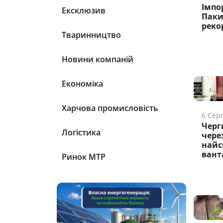
Імпо
Ексклюзив
Паки
реко
Тваринництво
Новини компаній
Економіка
Харчова промисловість
6 Сер
Черг
Логістика
чере
найс
ванта
Ринок МТР