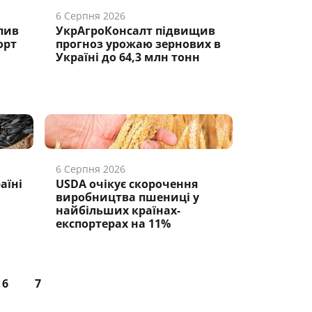
6 Серпня 2026
пив
УкрАгроКонсалт підвищив
орт
прогноз урожаю зернових в
Україні до 64,3 млн тонн
6 Серпня 2026
аїні
USDA очікує скорочення
виробництва пшениці у
найбільших країнах-
експортерах на 11%
6
7