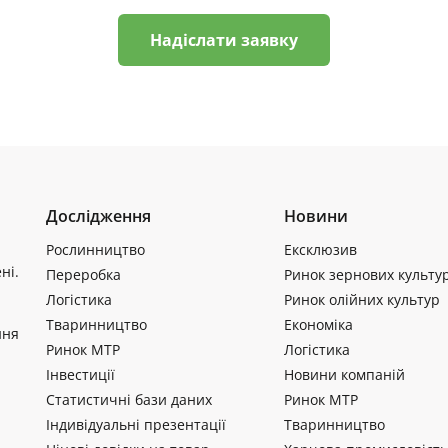
Надіслати заявку
Дослідження
Новини
Рослинництво
Ексклюзив
ні.
Переробка
Ринок зернових культу
Логістика
Ринок олійних культур
Тваринництво
Економіка
ння
Ринок МТР
Логістика
Інвестиції
Новини компаній
Статистичні бази даних
Ринок МТР
Індивідуальні презентації
Тваринництво