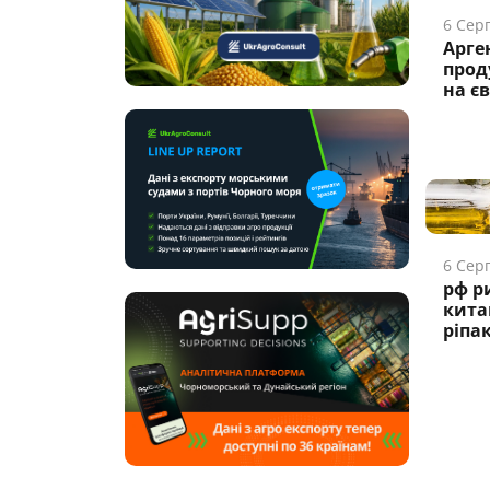
6 Сер
Арге
прод
на є
6 Сер
рф р
кита
ріпа