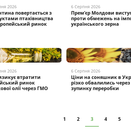
пня 2026
6 Серпня 2026
нтина повертається з
Прем’єр Молдови висту
уктами птахівництва
проти обмежень на імп
вропейський ринок
українського зерна
пня 2026
6 Серпня 2026
изикує втратити
Ціни на соняшник в Укр
йський ринок
різко обвалились через
кової олії через ГМО
зупинку переробки
1
2
3
4
5