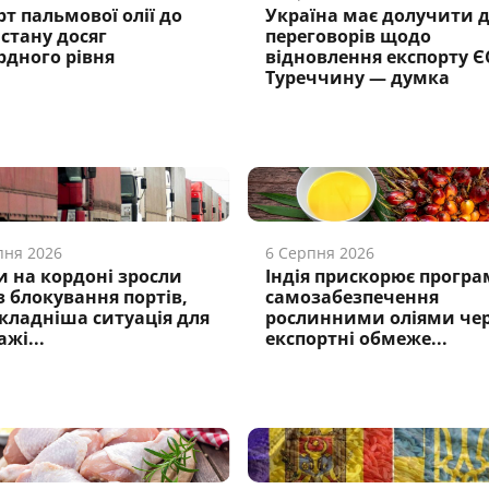
рт пальмової олії до
Україна має долучити 
стану досяг
переговорів щодо
рдного рівня
відновлення експорту Є
Туреччину — думка
пня 2026
6 Серпня 2026
и на кордоні зросли
Індія прискорює програ
з блокування портів,
самозабезпечення
кладніша ситуація для
рослинними оліями че
жі...
експортні обмеже...