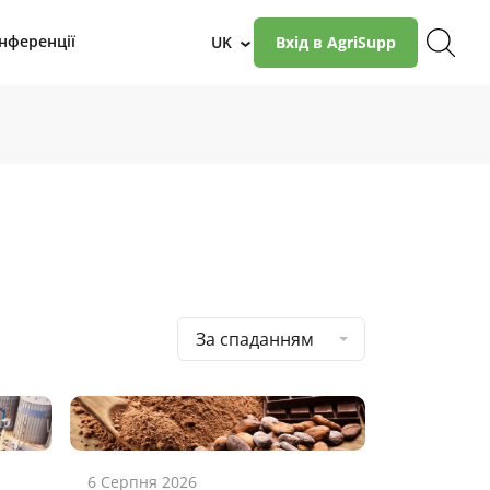
нференції
UK
Вхід в AgriSupp
›
За спаданням
6 Серпня 2026