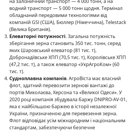
на залізничний транспорт — 4 000 тонн, а на
водний транспорт — 5 000 тонн щодня. Термінал
обладнаний передовими технологіями від
компаній GSI (США), Бюллер (Німеччина), Telestack
(Велика Британія).
Елеваторні потужності
. Загальна потужність
зберігання зерна становить 350 тис. тонн, серед
яких Шаровський елеватор (81 тис. т),
Добронадіївське ХПП (70,5 тис. т), Королівське ХПП
(47,2 тис. т), а також елеватор «УкрАгроКом» (60
тис. т).
Судноплавна компанія
. АгроВіста має власний
флот, здатний перевозити зернові вантажі до
портів Миколаєва, Херсона та «Великої Одеси». У
2020 році компанія збудувала баржу DNIPRO-AV-01,
яка є найбільшою баржею в історії незалежної
України, призначеною для перевезення зерна.
Флот відповідає усім міжнародним і національним
стандартам, забезпечуючи безпечне