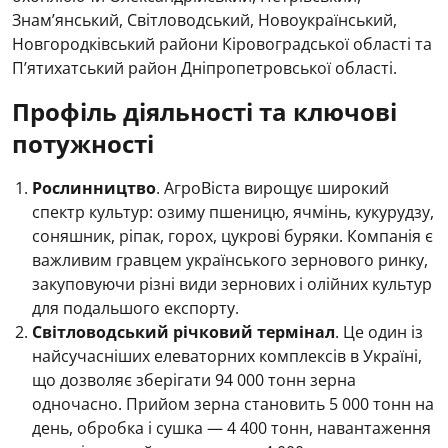
Знам’янський, Світловодський, Новоукраїнський,
Новгородківський райони Кіровоградської області та
П’ятихатський район Дніпропетровської області.
Профіль діяльності та ключові
потужності
Рослинництво
. АгроВіста вирощує широкий
спектр культур: озиму пшеницю, ячмінь, кукурудзу,
соняшник, ріпак, горох, цукрові буряки. Компанія є
важливим гравцем українського зернового ринку,
закуповуючи різні види зернових і олійних культур
для подальшого експорту.
Світловодський річковий термінал
. Це один із
найсучасніших елеваторних комплексів в Україні,
що дозволяє зберігати 94 000 тонн зерна
одночасно. Прийом зерна становить 5 000 тонн на
день, обробка і сушка — 4 400 тонн, навантаження