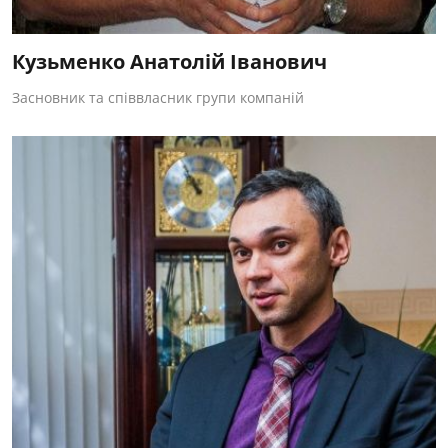
Кузьменко Анатолій Іванович
Засновник та співвласник групи компаній