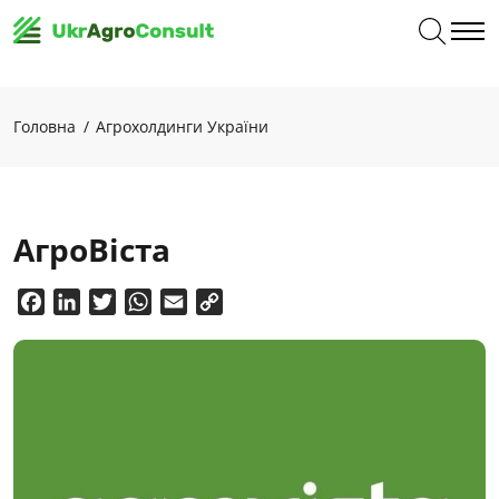
Головна
Агрохолдинги України
АгроВіста
Facebook
LinkedIn
Twitter
WhatsApp
Email
Copy
Link