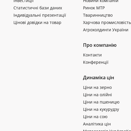
Інвестиції
Новини компаній
Статистичні бази даних
Ринок МТР
Індивідуальні презентації
Тваринництво
Цінові довідки на товар
Харчова промисловість
Агрохолдинги України
Про компанію
Контакти
Конференції
Динаміка цін
Ціни на зерно
Ціни на олійні
Ціни на пшеницю
Ціни на кукурудзу
Ціни на сою
Аналітика цін