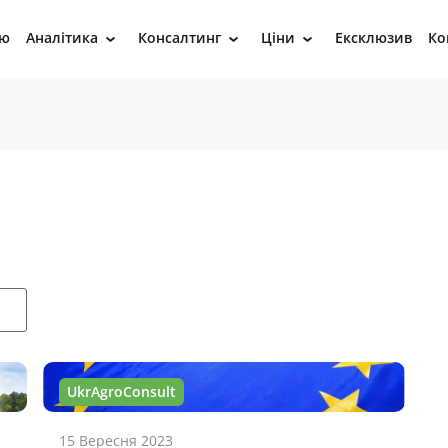
ію
Аналітика
Консалтинг
Ціни
Ексклюзив
Ко
›
›
›
UkrAgroConsult
15 Вересня 2023