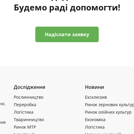
Будемо раді допомогти!
Надіслати заявку
Дослідження
Новини
Рослинництво
Ексклюзив
ні.
Переробка
Ринок зернових культу
Логістика
Ринок олійних культур
Тваринництво
Економіка
ння
Ринок МТР
Логістика