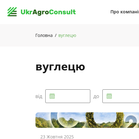
Про компан
Головна
вуглецю
вуглецю
від
до
23 Жовтня 2025