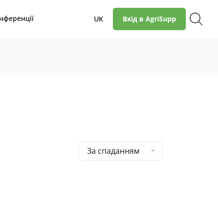
нференції
UK
Вхід в AgriSupp
За спаданням