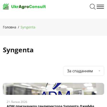
Головна
Syngenta
Syngenta
За спаданням
21 Липня 2026
ADM призначила гендиректора Syngenta Джеффа