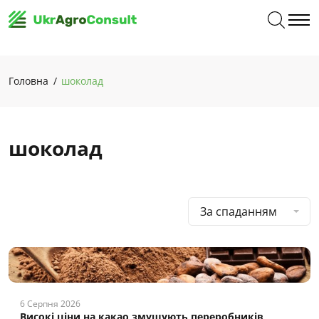
Головна
шоколад
шоколад
За спаданням
6 Серпня 2026
Високі ціни на какао змушують переробників