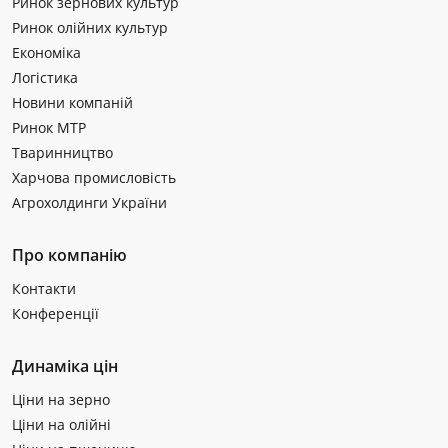
Ринок зернових культур
Ринок олійних культур
Економіка
Логістика
Новини компаній
Ринок МТР
Тваринництво
Харчова промисловість
Агрохолдинги України
Про компанію
Контакти
Конференції
Динаміка цін
Ціни на зерно
Ціни на олійні