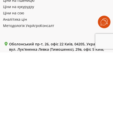
Ціни на пшеницю
Ціни на кукурудзу
Ціни на сою
Аналітика цін
Методологія УкрАгроКонсалт
Оболонський пр-т, 26, офіс 22 Київ, 04205, Україна
вул. Лук'яненка Левка (Тимошенко), 29в, офіс 5 Київ,
04205, Україна
Пн-Пт: с 9:00 до 18:00.
+380 (99) 220 72 42
+380 (44) 364 55 85
+380 (44) 364 61 18
WhatsApp / Telegram / Viber:
+380 (50) 786 13 10
Для листів:
uac-info@ukragroconsult.org
Для запитів ЗМІ:
press@ukragroconsult.org