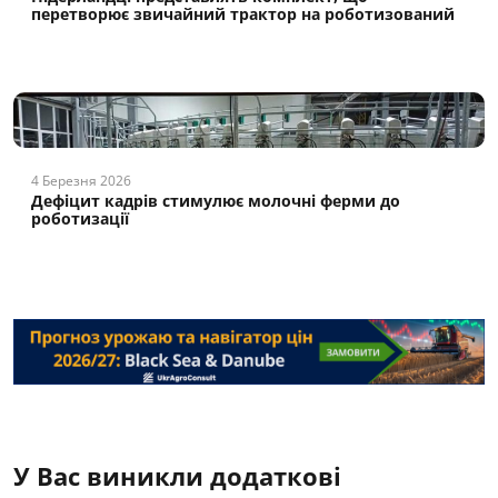
перетворює звичайний трактор на роботизований
4 Березня 2026
Дефіцит кадрів стимулює молочні ферми до
роботизації
У Вас виникли додаткові