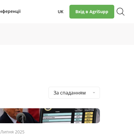
нференції
UK
Вхід в AgriSupp
За спаданням
 Липня 2025