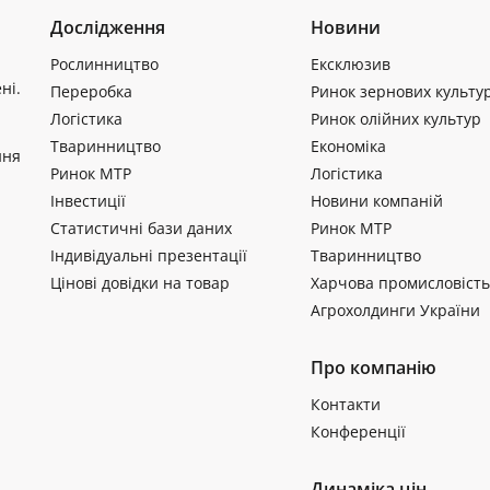
Дослідження
Новини
Рослинництво
Ексклюзив
ні.
Переробка
Ринок зернових культу
Логістика
Ринок олійних культур
Тваринництво
Економіка
ння
Ринок МТР
Логістика
Інвестиції
Новини компаній
Статистичні бази даних
Ринок МТР
Індивідуальні презентації
Тваринництво
Цінові довідки на товар
Харчова промисловість
Агрохолдинги України
Про компанію
Контакти
Конференції
Динаміка цін