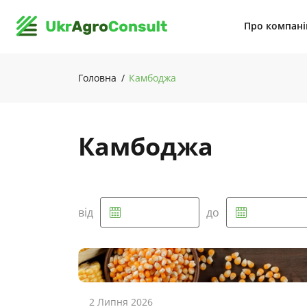
Про компан
Головна
Камбоджа
Камбоджа
від
до
2 Липня 2026