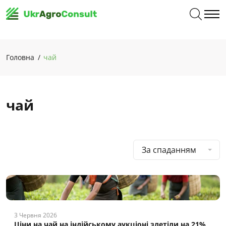
Головна
чай
чай
За спаданням
3 Червня 2026
Ціни на чай на індійському аукціоні злетіли на 21%