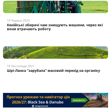
16 Червня 2023
Кенійські збирачі чаю знищують машини, через які
вони втрачають роботу
18 Листопада 2021
Шрі-Ланка “зарубала” масовий перехід на органіку