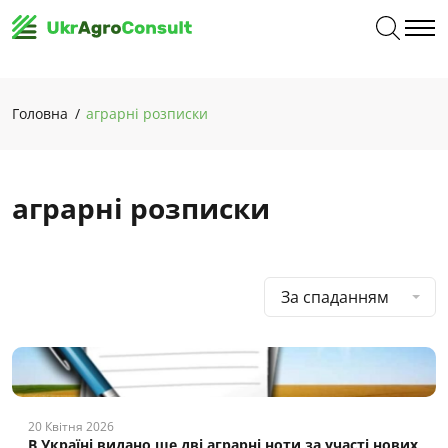
Головна
аграрні розписки
аграрні розписки
За спаданням
20 Квітня 2026
В Україні видано ще дві аграрні ноти за участі нових