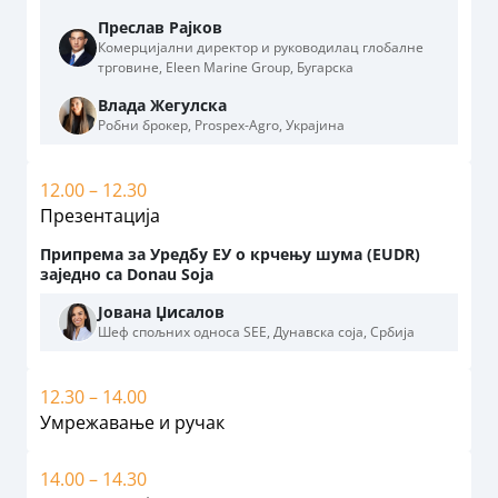
Преслав Рајков
Комерцијални директор и руководилац глобалне
трговине, Eleen Marine Group, Бугарска
Влада Жегулска
Робни брокер, Prospex-Agro, Украјина
12.00 – 12.30
Презентација
Припрема за Уредбу ЕУ о крчењу шума (EUDR)
заједно са Donau Soja
Јована Џисалов
Шеф спољних односа SEE, Дунавска соја, Србија
12.30 – 14.00
Умрежавање и ручак
14.00 – 14.30