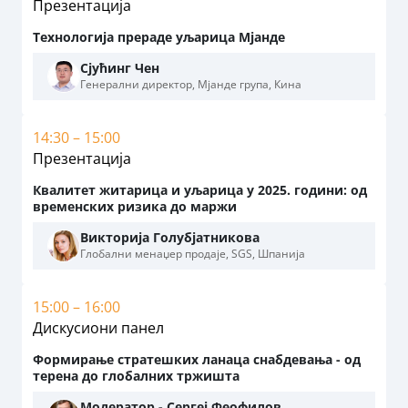
Презентација
Технологија прераде уљарица Мјанде
Сјућинг Чен
Генерални директор, Мјанде група, Кина
14:30 – 15:00
Презентација
Квалитет житарица и уљарица у 2025. години: од
временских ризика до маржи
Викторија Голубјатникова
Глобални менаџер продаје, SGS, Шпанија
15:00 – 16:00
Дискусиони панел
Формирање стратешких ланаца снабдевања - од
терена до глобалних тржишта
Модератор - Сергеј Феофилов