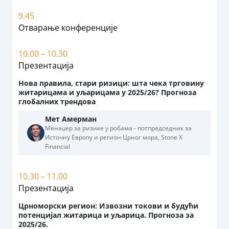
9.45
Отварање конференције
10.00 – 10.30
Презентација
Нова правила, стари ризици: шта чека трговину
житарицама и уљарицама у 2025/26? Прогноза
глобалних трендова
Мет Амерман
Менаџер за ризике у робама - потпредседник за
Источну Европу и регион Црног мора, Stone X
Financial
10.30 – 11.00
Презентација
Црноморски регион: Извозни токови и будући
потенцијал житарица и уљарица. Прогноза за
2025/26.