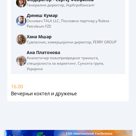
Генерални директор, УкрАгроКонсалт
Динеш Кумар
Оснивач TALA LLC, Пословни партнер у Rulexx
Petroleum FZE
Хана Мшар
Сувласник, комерцијални директор, FERRY GROUP
Ана Платонова
Аналитичар пољопривредног тржишта,
специјалиста за маркетинг, Сунолта група,
Украјина
16.00
Вечерњи коктел и дружење