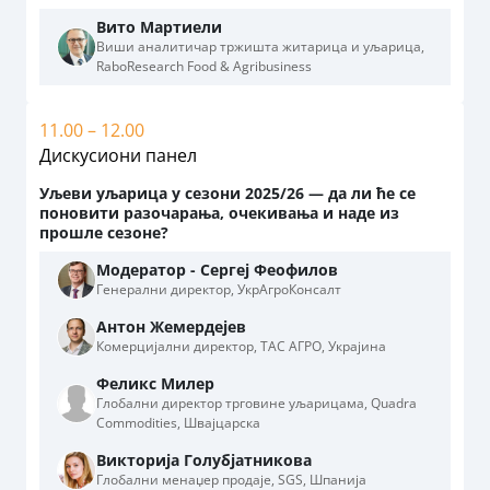
Вито Мартиели
Виши аналитичар тржишта житарица и уљарица,
RaboResearch Food & Agribusiness
11.00 – 12.00
Дискусиони панел
Уљеви уљарица у сезони 2025/26 — да ли ће се
поновити разочарања, очекивања и наде из
прошле сезоне?
Модератор - Сергеј Феофилов
Генерални директор, УкрАгроКонсалт
Антон Жемердејев
Комерцијални директор, ТАС АГРО, Украјина
Феликс Милер
Глобални директор трговине уљарицама, Quadra
Commodities, Швајцарска
Викторија Голубјатникова
Глобални менаџер продаје, SGS, Шпанија