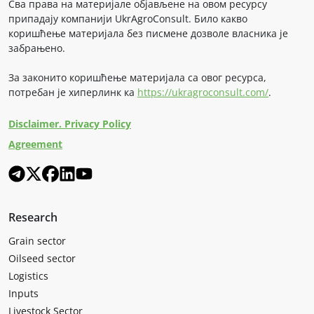
Сва права на материјале објављене на овом ресурсу
припадају компанији UkrAgroConsult. Било какво
коришћење материјала без писмене дозволе власника је
забрањено.
За законито коришћење материјала са овог ресурса,
потребан је хиперлинк ка
https://ukragroconsult.com/
.
Disclaimer. Privacy Policy
Agreement
Research
Grain sector
Oilseed sector
Logistics
Inputs
Livestock Sector