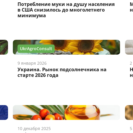
Потребление муки на душу населения
М
в США снизилось до многолетнего
н
минимума
UkrAgroConsult
9 января 2026
2
Украина. Рынок подсолнечника на
Н
старте 2026 года
н
10 декабря 2025
5