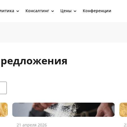
литика
Консалтинг
Цены
Конференции
›
›
›
 предложения
21 апреля 2026
2