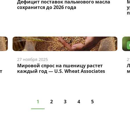
Дефицит поставок пальмового масла
М
сохранится до 2026 года
у
27 ноября 2025
2
Мировой спрос на пшеницу растет
Л
т
каждый год — U.S. Wheat Associates
м
1
2
3
4
5