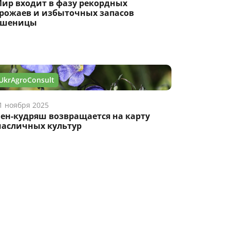
ир входит в фазу рекордных
рожаев и избыточных запасов
пшеницы
UkrAgroConsult
1 ноября 2025
ен-кудряш возвращается на карту
асличных культур