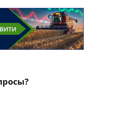
просы?