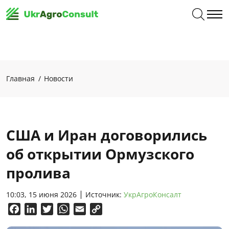
Главная
Новости
США и Иран договорились
об открытии Ормузского
пролива
10:03, 15 июня 2026
Источник:
УкрАгроКонсалт
Facebook
LinkedIn
Twitter
WhatsApp
Email
Copy
Link