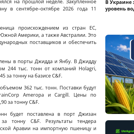
оялся на прошлой неделе. Закупленное
В Украине
уровень вод
ну в сентябре–октябре 2026 года 11
еница происхождением из стран ЕС,
Южной Америки, а также Австралии. Это
дународных поставщиков и обеспечить
лены в порты Джидда и Янбу. В Джидду
 244 тыс. тонн от компаний Holagri,
,45 за тонну на базисе C&F.
бъемом 362 тыс. тонн. Поставки будут
GrainCorp Ameropa и Cargill. Цены по
,90 за тонну C&F.
нн будет поставлена в порт Джизан
 за тонну C&F. Результаты тендера
вской Аравии на импортную пшеницу и