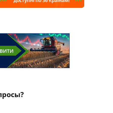
просы?