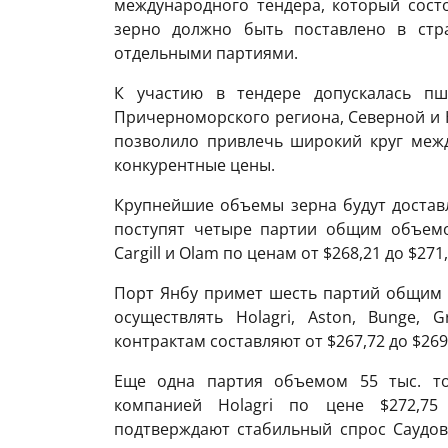
международного тендера, который сост
зерно должно быть поставлено в стра
отдельными партиями.
К участию в тендере допускалась пш
Причерноморского региона, Северной и 
позволило привлечь широкий круг меж
конкурентные цены.
Крупнейшие объемы зерна будут достав
поступят четыре партии общим объемом
Cargill и Olam по ценам от $268,21 до $271
Порт Янбу примет шесть партий общим о
осуществлять Holagri, Aston, Bunge, 
контрактам составляют от $267,72 до $269
Еще одна партия объемом 55 тыс. то
компанией Holagri по цене $272,75
подтверждают стабильный спрос Саудо