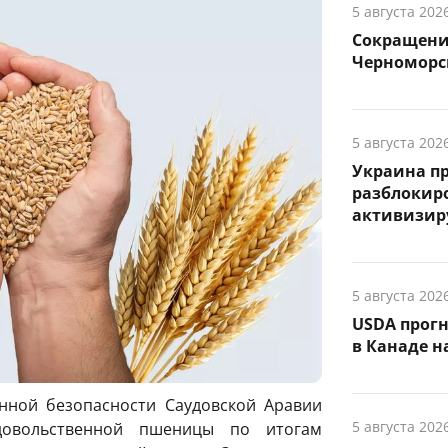
5 августа 202
Сокращение
Черноморск
5 августа 202
Украина п
разблокиро
активизиру
5 августа 202
USDA прог
в Канаде на
нной безопасности Саудовской Аравии
5 августа 202
довольственной пшеницы по итогам