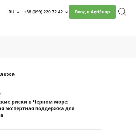
RU
+38 (099) 220 72 42
Вход в AgriSupp
›
›
также
6
кие риски в Черном море:
я экспертная поддержка для
са