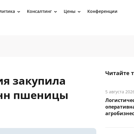
литика
Консалтинг
Цены
Конференции
›
›
›
Читайте 
ия закупила
онн пшеницы
5 августа 202
Логистичес
оперативна
агробизне