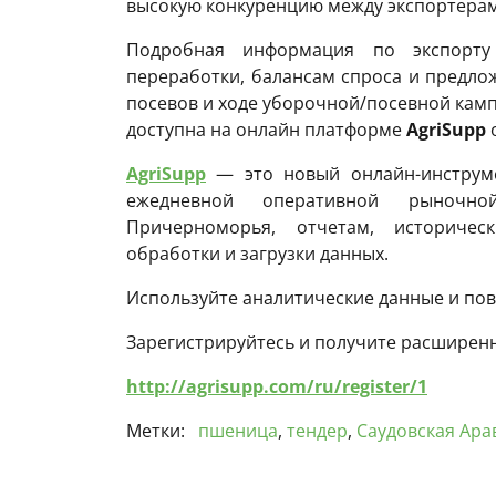
высокую конкуренцию между экспортерам
Подробная информация по экспорту
переработки, балансам спроса и предло
посевов и ходе уборочной/посевной камп
доступна на онлайн платформе
AgriSupp
AgriSupp
— это новый онлайн-инструм
ежедневной оперативной рыночн
Причерноморья, отчетам, историче
обработки и загрузки данных.
Используйте аналитические данные и пов
Зарегистрируйтесь и получите расширенн
http://agrisupp.com/ru/register/1
Метки:
пшеница
,
тендер
,
Саудовская Ара