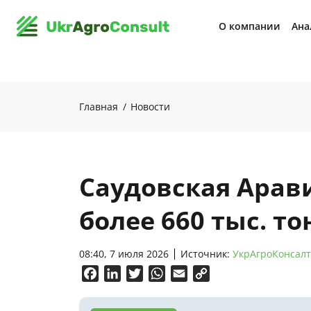
О компании
Ана
Главная
Новости
Саудовская Арав
более 660 тыс. т
08:40, 7 июля 2026
Источник:
УкрАгроКонсалт
Facebook
LinkedIn
Twitter
WhatsApp
Email
Copy
Link