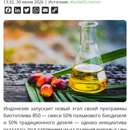
13:32, 30 июня 2026
Источник:
MarketScreener
Facebook
LinkedIn
Twitter
WhatsApp
Email
Copy
Link
Индонезия запускает новый этап своей программы
биотоплива B50 — смеси 50% пальмового биодизеля
и 50% традиционного дизеля — однако инициатива
оказалась под давлением из-за падения мировых цен