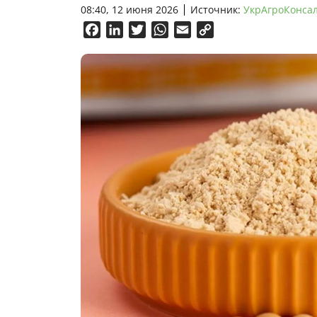
08:40, 12 июня 2026
Источник:
УкрАгроКонса
Facebook
LinkedIn
Twitter
WhatsApp
Email
Copy
Link