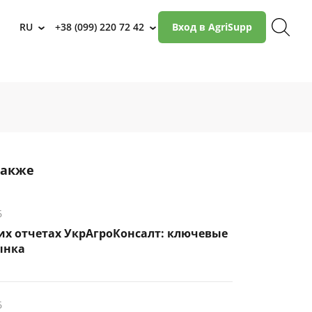
RU
+38 (099) 220 72 42
Вход в AgriSupp
›
›
также
6
их отчетах УкрАгроКонсалт: ключевые
ынка
6