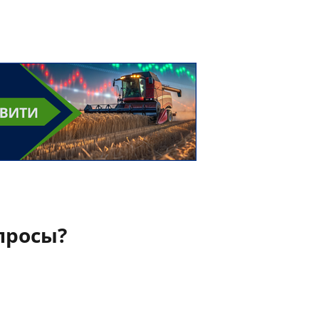
просы?