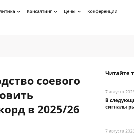
литика
Консалтинг
Цены
Конференции
›
›
›
Читайте 
дство соевого
овить
7 августа 202
В следующ
орд в 2025/26
сигналы р
7 августа 202