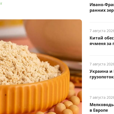
лт
Ивано-Фра
ранних зер
7 августа 202
Китай обе
ячменя за 
7 августа 202
Украина и 
грузопоток
7 августа 202
Мелководье
в Европе