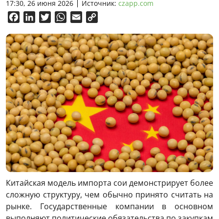
17:30, 26 июня 2026
Источник:
czapp.com
Facebook
LinkedIn
Twitter
WhatsApp
Email
Copy
Link
Китайская модель импорта сои демонстрирует более
сложную структуру, чем обычно принято считать на
рынке. Государственные компании в основном
выполняют политические обязательства по закупкам