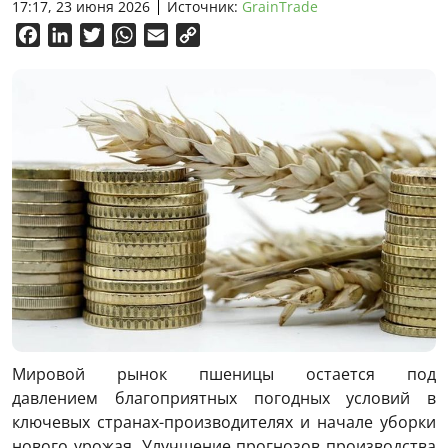
17:17, 23 июня 2026
Источник:
GrainTrade
Facebook
LinkedIn
Twitter
WhatsApp
Email
Copy
Link
Мировой рынок пшеницы остается под
давлением благоприятных погодных условий в
ключевых странах-производителях и начале уборки
нового урожая. Улучшение прогнозов производства