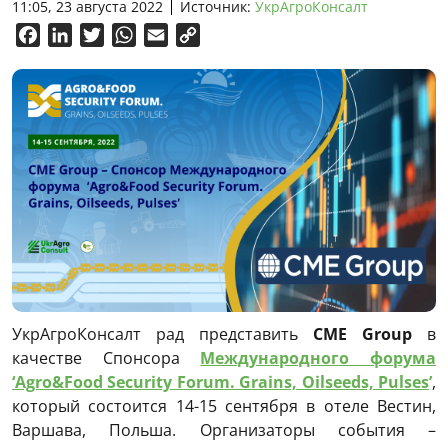
11:05, 23 августа 2022
Источник:
УкрАгроКонсалт
Facebook
LinkedIn
Twitter
WhatsApp
Email
Copy
Link
УкрАгроКонсалт рад представить
CME
Group
в
качестве Спонсора
Международного форума
‘Agro&Food Security Forum. Grains, Oilseeds, Pulses
’
,
который состоится 14-15 сентября в отеле Вестин,
Варшава, Польша. Организаторы события –